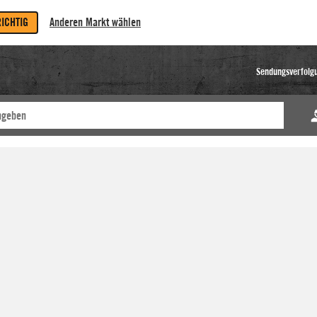
RICHTIG
Anderen Markt wählen
Sendungsverfolg