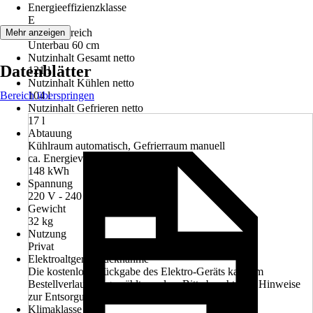
Energieeffizienzklasse
E
Einsatzbereich
Mehr anzeigen
Unterbau 60 cm
Nutzinhalt Gesamt netto
Datenblätter
121 l
Nutzinhalt Kühlen netto
Bereich überspringen
104 l
Nutzinhalt Gefrieren netto
17 l
Abtauung
Kühlraum automatisch, Gefrierraum manuell
ca. Energieverbrauch/Jahr in kWh
148 kWh
Spannung
220 V - 240 V
Gewicht
32 kg
Nutzung
Privat
Elektroaltgerät-Rücknahme
Die kostenlose Rückgabe des Elektro-Geräts kann im
Bestellverlauf ausgewählt werden. Bitte beachte die Hinweise
zur Entsorgung.
Klimaklasse