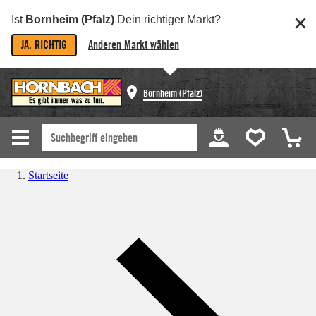
Ist
Bornheim (Pfalz)
Dein richtiger Markt?
JA, RICHTIG
Anderen Markt wählen
Bornheim (Pfalz)
Startseite