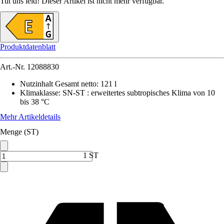
Tut uns leid! Dieser Artikel ist nicht mehr verfügbar.
Produktdatenblatt
Art.-Nr.
12088830
Nutzinhalt Gesamt netto
:
121 l
Klimaklasse
:
SN-ST : erweitertes subtropisches Klima von 10
bis 38 °C
Mehr Artikeldetails
Menge (ST)
1 ST