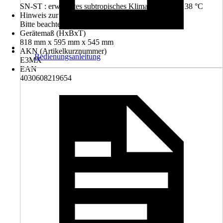
SN-ST : erweitertes subtropisches Klima von 10 bis 38 °C
Hinweis zur Entsorgung
Bitte beachte die Hinweise zur Entsorgung
Gerätemaß (HxBxT)
818 mm x 595 mm x 545 mm
AKN (Artikelkurznummer)
Bedienungsanleitung
E3MX
EAN
4030608219654