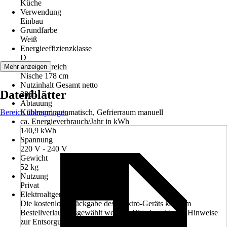
Küche
Verwendung
Einbau
Grundfarbe
Weiß
Energieeffizienzklasse
D
Einsatzbereich
Mehr anzeigen
Nische 178 cm
Nutzinhalt Gesamt netto
Datenblätter
286 l
Abtauung
Bereich überspringen
Kühlraum automatisch, Gefrierraum manuell
ca. Energieverbrauch/Jahr in kWh
140,9 kWh
Spannung
220 V - 240 V
Gewicht
52 kg
Nutzung
Privat
Elektroaltgerät-Rücknahme
Die kostenlose Rückgabe des Elektro-Geräts kann im
Bestellverlauf ausgewählt werden. Bitte beachte die Hinweise
zur Entsorgung.