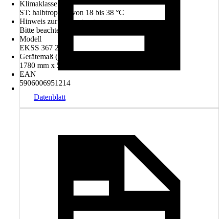
Klimaklasse
ST: halbtropisch von 18 bis 38 °C
Hinweis zur Entsorgung
Bitte beachte die Hinweise zur Entsorgung
Modell
EKSS 367 210
Gerätemaß (HxBxT)
1780 mm x 560 mm x 550 mm
EAN
5906006951214
Datenblatt