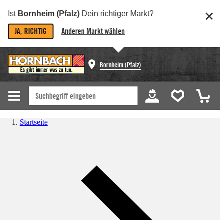
Ist
Bornheim (Pfalz)
Dein richtiger Markt?
JA, RICHTIG
Anderen Markt wählen
Bornheim (Pfalz)
Startseite