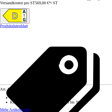
Versandkosten pro ST
569,00 €
*
/
ST
Produktdatenblatt
Art.-Nr.
12345815
Nutzinhalt Gesamt netto
:
286 l
Klimaklasse
:
ST: halbtropisch von 18 bis 38 °C
Mehr Artikeldetails