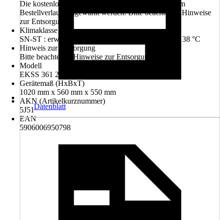
Die kostenlose Rückgabe des Elektro-Geräts kann im
Bestellverlauf ausgewählt werden. Bitte beachte die Hinweise
zur Entsorgung.
Klimaklasse
SN-ST : erweitertes subtropisches Klima von 10 bis 38 °C
Hinweis zur Entsorgung
Bitte beachte die Hinweise zur Entsorgung
Modell
EKSS 361 216
Gerätemaß (HxBxT)
1020 mm x 560 mm x 550 mm
AKN (Artikelkurznummer)
Datenblatt
5J51
EAN
5906006950798