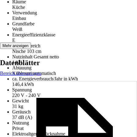
Räume
Küche
Verwendung
Einbau
Grundfarbe
Weiß
Energieeffizienzklasse
E
Einsatzbereich
Mehr anzeigen
Nische 103 cm
Nutzinhalt Gesamt netto
Datenblätter
140 l
Abtauung
Bereich überspringen
Kühlraum automatisch
ca. Energieverbrauch/Jahr in kWh
146,4 kWh
Spannung
220 V - 240 V
Gewicht
31 kg
Geräusch
37 dB (A)
Nutzung
Privat
Elektroaltgerät-Rücknahme