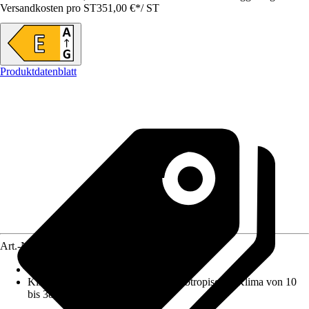
Versandkosten pro ST
351,00 €
*
/
ST
Produktdatenblatt
Art.-Nr.
12424505
Nutzinhalt Gesamt netto
:
140 l
Klimaklasse
:
SN-ST : erweitertes subtropisches Klima von 10
bis 38 °C