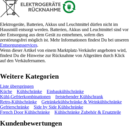
Elektrogeräte, Batterien, Akkus und Leuchtmittel dürfen nicht im
Hausmüll entsorgt werden. Batterien, Akkus und Leuchtmittel sind vor
der Entsorgung aus dem Gerät zu entnehmen, sofern dies
zerstörungsfrei möglich ist. Mehr Informationen findest Du bei unseren
Entsorgungsservices
.
Wenn dieser Artikel von einem Marktplatz-Verkäufer angeboten wird,
findest Du die Hinweise zur Rücknahme von Altgeräten durch Klick
auf den Verkäufernamen.
Weitere Kategorien
Liste überspringen
Küche
Kühlschränke
Einbaukühlschränke
Kühl-Gefrierkombinationen
freistehender Kühlschrank
Retro-Kühlschränke
Getränkekühlschränke & Weinkühlschränke
Gefrierschränke
Side by Side Kühlschränke
French Door Kühlschränke
Kühlschränke Zubehör & Ersatzteile
Kundenbewertungen