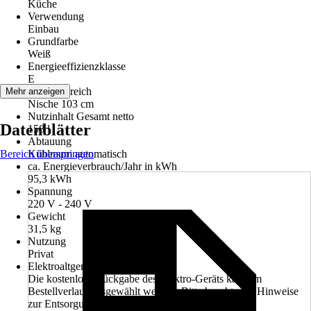
Küche
Verwendung
Einbau
Grundfarbe
Weiß
Energieeffizienzklasse
E
Einsatzbereich
Mehr anzeigen
Nische 103 cm
Nutzinhalt Gesamt netto
Datenblätter
158 l
Abtauung
Bereich überspringen
Kühlraum automatisch
ca. Energieverbrauch/Jahr in kWh
95,3 kWh
Spannung
220 V - 240 V
Gewicht
31,5 kg
Nutzung
Privat
Elektroaltgerät-Rücknahme
Die kostenlose Rückgabe des Elektro-Geräts kann im
Bestellverlauf ausgewählt werden. Bitte beachte die Hinweise
zur Entsorgung.