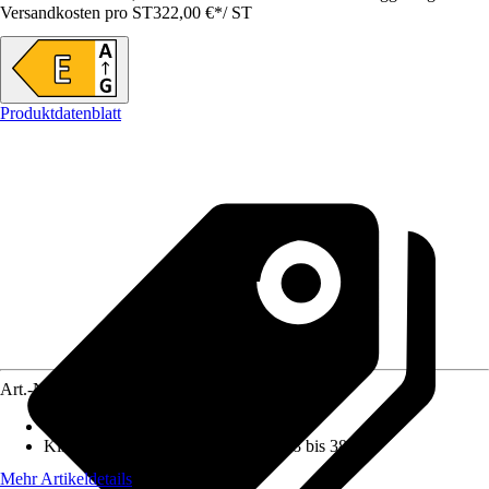
Versandkosten pro ST
322,00 €
*
/
ST
Produktdatenblatt
Art.-Nr.
12345823
Nutzinhalt Gesamt netto
:
158 l
Klimaklasse
:
ST: halbtropisch von 18 bis 38 °C
Mehr Artikeldetails