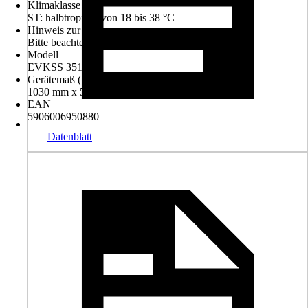
Klimaklasse
ST: halbtropisch von 18 bis 38 °C
Hinweis zur Entsorgung
Bitte beachte die Hinweise zur Entsorgung
Modell
EVKSS 351 216
Gerätemaß (HxBxT)
1030 mm x 560 mm x 550 mm
EAN
5906006950880
Datenblatt