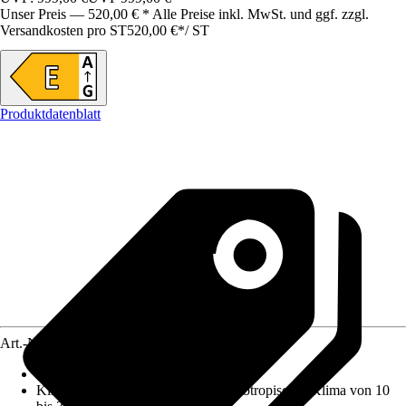
Unser Preis — 520,00 € * Alle Preise inkl. MwSt. und ggf. zzgl.
Versandkosten pro ST
520,00 €
*
/
ST
Produktdatenblatt
Art.-Nr.
12480041
Nutzinhalt Gesamt netto
:
270 l
Klimaklasse
:
SN-ST : erweitertes subtropisches Klima von 10