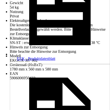
Gewicht
54 kg
Nutzung
Privat
Elektroaltgerät-Rücknahme
Die kostenlose Rückgabe des Elektro-Geräts kann im
Bestellverlauf ausgewählt werden. Bitte beachte die Hinweise
zur Entsorgung.
Klimaklasse
SN-ST : erweitertes subtropisches Klima von 10 bis 38 °C
Hinweis zur Entsorgung
Bitte beachte die Hinweise zur Entsorgung
Modell
EEK - Produktdatenblatt
EKGCX 387 902
Gerätemaß (HxBxT)
1780 mm x 560 mm x 580 mm
EAN
5906006950422