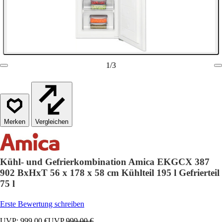
1
/
3
Vergleichen
Kühl- und Gefrierkombination Amica EKGCX 387
902 BxHxT 56 x 178 x 58 cm Kühlteil 195 l Gefrierteil
75 l
Erste Bewertung schreiben
UVP: 999,00 €
UVP
999,00 €