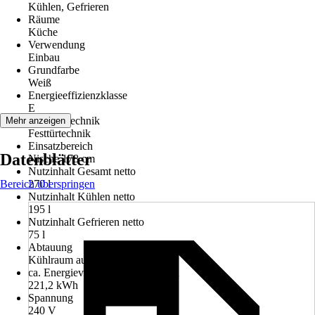
Kühlen, Gefrieren
Räume
Küche
Verwendung
Einbau
Grundfarbe
Weiß
Energieeffizienzklasse
E
Montagetechnik
Mehr anzeigen
Festtürtechnik
Einsatzbereich
Datenblätter
Nische 178 cm
Nutzinhalt Gesamt netto
Bereich überspringen
270 l
Nutzinhalt Kühlen netto
195 l
Nutzinhalt Gefrieren netto
75 l
Abtauung
Kühlraum automatisch
ca. Energieverbrauch/Jahr in kWh
221,2 kWh
Spannung
240 V