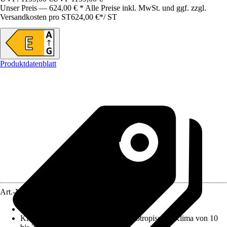
Unser Preis — 624,00 € * Alle Preise inkl. MwSt. und ggf. zzgl.
Versandkosten pro ST
624,00 €
*
/
ST
Produktdatenblatt
Art.-Nr.
12345814
Nutzinhalt Gesamt netto
:
246 l
Klimaklasse
:
SN-ST : erweitertes subtropisches Klima von 10