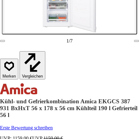
1
/
7
Vergleichen
Kühl- und Gefrierkombination Amica EKGCS 387
931 BxHxT 56 x 178 x 56 cm Kühlteil 190 l Gefrierteil
56 l
Erste Bewertung schreiben
UVP: 1159,00 €
UVP
1159,00 €