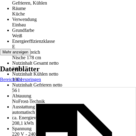
Gefrieren, Kühlen
Räume
Küche
Verwendung
Einbau
Grundfarbe
Weiß
Energieeffizienzklasse
E
Einsatzbereich
Mehr anzeigen
Nische 178 cm
Nutzinhalt Gesamt netto
Datenblätter
246 l
Nutzinhalt Kühlen netto
Bereich überspringen
190 l
Nutzinhalt Gefrieren netto
56 l
Abtauung
NoFrost-Technik
Ausstattung Kühlen
automatisch
ca. Energieverbrauch/Jahr in kWh
208,1 kWh
Spannung
220 V - 240 V