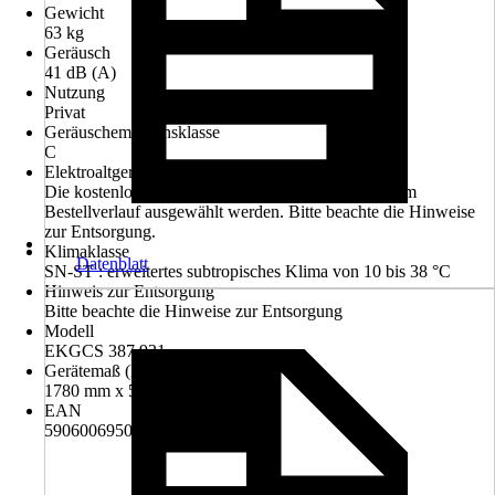
Gewicht
63 kg
Geräusch
41 dB (A)
Nutzung
Privat
Geräuschemissionsklasse
C
Elektroaltgerät-Rücknahme
Die kostenlose Rückgabe des Elektro-Geräts kann im
Bestellverlauf ausgewählt werden. Bitte beachte die Hinweise
zur Entsorgung.
Klimaklasse
Datenblatt
SN-ST : erweitertes subtropisches Klima von 10 bis 38 °C
Hinweis zur Entsorgung
Bitte beachte die Hinweise zur Entsorgung
Modell
EKGCS 387 931
Gerätemaß (HxBxT)
1780 mm x 560 mm x 560 mm
EAN
5906006950811