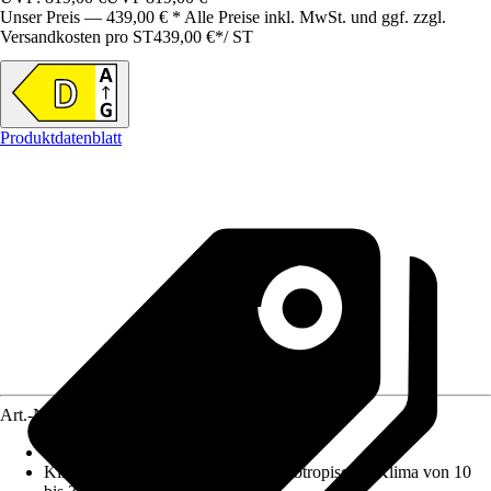
Unser Preis — 439,00 € * Alle Preise inkl. MwSt. und ggf. zzgl.
Versandkosten pro ST
439,00 €
*
/
ST
Produktdatenblatt
Art.-Nr.
12480035
Nutzinhalt Gesamt netto
:
212 l
Klimaklasse
:
SN-ST : erweitertes subtropisches Klima von 10