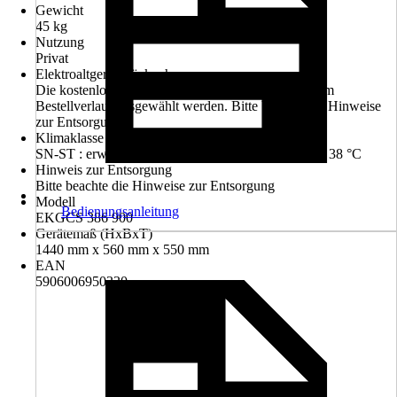
Gewicht
45 kg
Nutzung
Privat
Elektroaltgerät-Rücknahme
Die kostenlose Rückgabe des Elektro-Geräts kann im
Bestellverlauf ausgewählt werden. Bitte beachte die Hinweise
zur Entsorgung.
Klimaklasse
SN-ST : erweitertes subtropisches Klima von 10 bis 38 °C
Hinweis zur Entsorgung
Bitte beachte die Hinweise zur Entsorgung
Modell
Bedienungsanleitung
EKGCS 386 900
Gerätemaß (HxBxT)
1440 mm x 560 mm x 550 mm
EAN
5906006950330