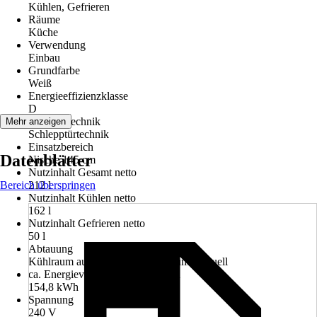
Kühlen, Gefrieren
Räume
Küche
Verwendung
Einbau
Grundfarbe
Weiß
Energieeffizienzklasse
D
Montagetechnik
Mehr anzeigen
Schlepptürtechnik
Einsatzbereich
Datenblätter
Nische 145 cm
Nutzinhalt Gesamt netto
Bereich überspringen
212 l
Nutzinhalt Kühlen netto
162 l
Nutzinhalt Gefrieren netto
50 l
Abtauung
Kühlraum automatisch, Gefrierraum manuell
ca. Energieverbrauch/Jahr in kWh
154,8 kWh
Spannung
240 V