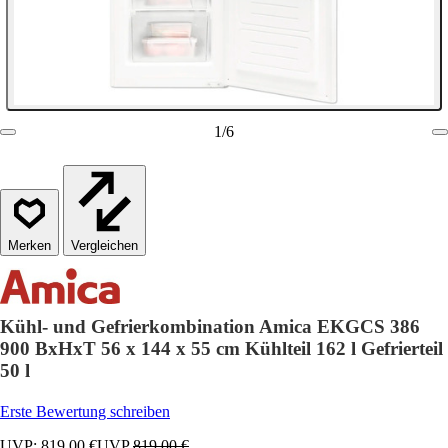
1
/
6
Vergleichen
Kühl- und Gefrierkombination Amica EKGCS 386
900 BxHxT 56 x 144 x 55 cm Kühlteil 162 l Gefrierteil
50 l
Erste Bewertung schreiben
UVP: 819,00 €
UVP
819,00 €