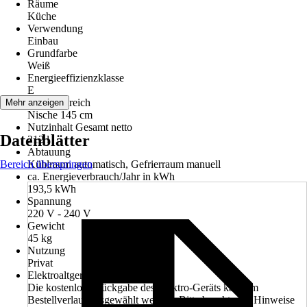
Räume
Küche
Verwendung
Einbau
Grundfarbe
Weiß
Energieeffizienzklasse
E
Einsatzbereich
Mehr anzeigen
Nische 145 cm
Nutzinhalt Gesamt netto
Datenblätter
212 l
Abtauung
Bereich überspringen
Kühlraum automatisch, Gefrierraum manuell
ca. Energieverbrauch/Jahr in kWh
193,5 kWh
Spannung
220 V - 240 V
Gewicht
45 kg
Nutzung
Privat
Elektroaltgerät-Rücknahme
Die kostenlose Rückgabe des Elektro-Geräts kann im
Bestellverlauf ausgewählt werden. Bitte beachte die Hinweise