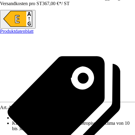
Versandkosten pro ST
367,00 €
*
/
ST
Produktdatenblatt
Art.-Nr.
12441757
Nutzinhalt Gesamt netto
:
212 l
Klimaklasse
:
SN-ST : erweitertes subtropisches Klima von 10
bis 38 °C