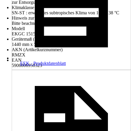
zur Entsorgung.
Klimaklasse
SN-ST : erweitertes subtropisches Klima von 10 bis 38 °C
Hinweis zur Entsorgung
Bitte beachte die Hinweise zur Entsorgung
Modell
EKGC 15156-1
Gerätemaß (HxBxT)
1440 mm x 560 mm x 550 mm
AKN (Artikelkurznummer)
RMZX
EAN
EEK - Produktdatenblatt
5906006950323