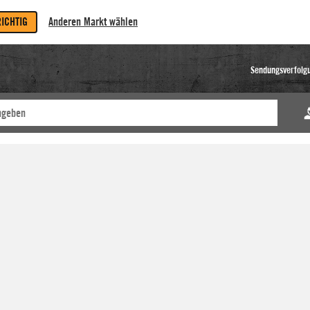
RICHTIG
Anderen Markt wählen
Sendungsverfolg