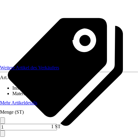
Weitere Artikel des Verkäufers
Art.-Nr.
12462423
Inhalt
:
1 Stück
Material
:
Stahl
Mehr Artikeldetails
Menge (ST)
1 ST