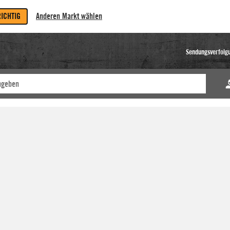
RICHTIG
Anderen Markt wählen
Sendungsverfolg