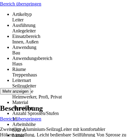
Bereich überspringen
Artikeltyp
Leiter
Ausführung
Anlegeleiter
Einsatzbereich
Innen, Außen
Anwendung
Bau
Anwendungsbereich
Haus
Räume
Treppenhaus
Leiternart
Seilzugleiter
Zielgruppe
Mehr anzeigen
Heimwerker, Profi, Privat
Material
Beschreibung
Aluminium
Anzahl Sprossen/Stufen
Bereich überspringen
16
Arbeitshöhe
Zweiteilige Aluminium-SeilzugLeiter mit komfortabler
8,63 m
Höhenverstellung. Leicht bedienbare Seilführung Von Sprosse zu
Länge