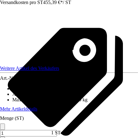
Versandkosten pro ST
455,39 €
*
/
ST
Weitere Artikel des Verkäufers
Art.-Nr.
12660420
Anzahl Sprossen/Stufen
:
16
Arbeitshöhe
:
8,63 m
Maximales Belastungsgewicht
:
150 kg
Mehr Artikeldetails
Menge (ST)
1 ST