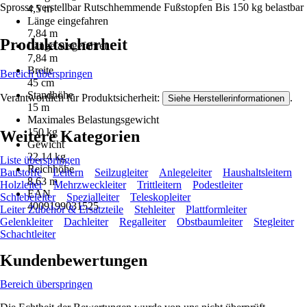
Sprosse verstellbar Rutschhemmende Fußstopfen Bis 150 kg belastbar
4,5 m
Länge eingefahren
7,84 m
Produktsicherheit
Länge ausgefahren
7,84 m
Breite
Bereich überspringen
45 cm
Standhöhe
Verantwortlich für Produktsicherheit:
.
Siehe Herstellerinformationen
15 m
Maximales Belastungsgewicht
150 kg
Weitere Kategorien
Gewicht
22,14 kg
Liste überspringen
Reichhöhe
Baustoffe
Leitern
Seilzugleiter
Anlegeleiter
Haushaltsleitern
8,63 m
Holzleiter
Mehrzweckleiter
Trittleitern
Podestleiter
EAN
Schiebeleiter
Spezialleiter
Teleskopleiter
4009199031525
Leiter Zubehör & Ersatzteile
Stehleiter
Plattformleiter
Gelenkleiter
Dachleiter
Regalleiter
Obstbaumleiter
Stegleiter
Schachtleiter
Kundenbewertungen
Bereich überspringen