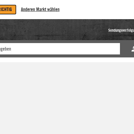
RICHTIG
Anderen Markt wählen
Sendungsverfolg