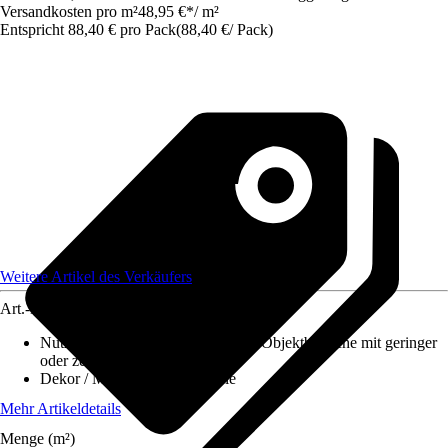
Versandkosten pro m²
48,95 €
*
/
m²
Entspricht 88,40 € pro Pack
(
88,40 €
/
Pack
)
Weitere Artikel des Verkäufers
Art.-Nr.
12498448
Nutzungsklasse
:
31 - Gewerbliche/Objektbereiche mit geringer
oder zeitweiser Nutzung
Dekor / Muster
:
Landhausdiele
Mehr Artikeldetails
Menge (m²)