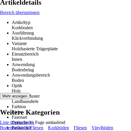
Artikeldetails
Bereich überspringen
Artikeltyp
Korkboden
Ausführung
Klickverbindung
Variante
Holzbasierte Trägerplatte
Einsatzbereich
Innen
Anwendung
Bodenbelag
Anwendungsbereich
Boden
Optik
Holz
Dekor / Muster
Mehr anzeigen
Landhausdiele
Farbton
Weitere Kategorien
Eiche
Fasenart
Liste überspringen
Optische V- Fuge umlaufend
Bodenbeläge & Fliesen
Packinhalt
Korkböden
Fliesen
Vinylböden