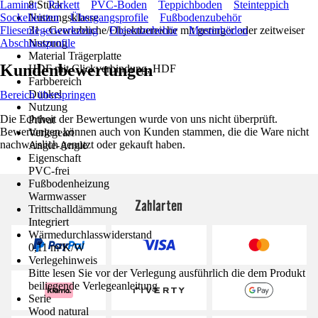
Laminat
8 Stück
Parkett
PVC-Boden
Teppichboden
Steinteppich
Sockelleisten
Nutzungsklasse
Übergangsprofile
Fußbodenzubehör
Fliesenlegerwerkzeug
31 - Gewerbliche/Objektbereiche mit geringer oder zeitweiser
Fliesenzubehör
Musterböden
Abschlussprofile
Nutzung
Material Trägerplatte
Kundenbewertungen
HDF mit Clickverbindung, HDF
Farbbereich
Dunkel
Bereich überspringen
Nutzung
Die Echtheit der Bewertungen wurde von uns nicht überprüft.
Privat
Bewertungen können auch von Kunden stammen, die die Ware nicht
Verlegeart
nachweislich genutzt oder gekauft haben.
Angle-Angle
Eigenschaft
PVC-frei
Fußbodenheizung
Warmwasser
Zahlarten
Trittschalldämmung
Integriert
Wärmedurchlasswiderstand
0,11 m²K/W
Verlegehinweis
Bitte lesen Sie vor der Verlegung ausführlich die dem Produkt
beiliegende Verlegeanleitung
Serie
Wood natural