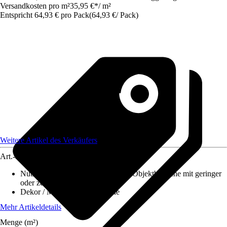
Versandkosten pro m²
35,95 €
*
/
m²
Entspricht 64,93 € pro Pack
(
64,93 €
/
Pack
)
Weitere Artikel des Verkäufers
Art.-Nr.
12498423
Nutzungsklasse
:
31 - Gewerbliche/Objektbereiche mit geringer
oder zeitweiser Nutzung
Dekor / Muster
:
Landhausdiele
Mehr Artikeldetails
Menge (m²)