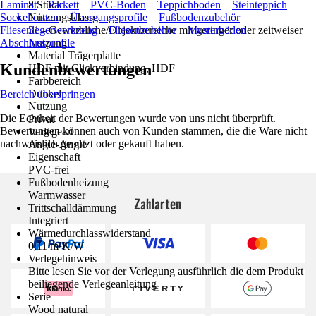
Laminat
8 Stück
Parkett
PVC-Boden
Teppichboden
Steinteppich
Sockelleisten
Nutzungsklasse
Übergangsprofile
Fußbodenzubehör
Fliesenlegerwerkzeug
31 - Gewerbliche/Objektbereiche mit geringer oder zeitweiser
Fliesenzubehör
Musterböden
Abschlussprofile
Nutzung
Material Trägerplatte
Kundenbewertungen
HDF mit Clickverbindung, HDF
Farbbereich
Dunkel
Bereich überspringen
Nutzung
Die Echtheit der Bewertungen wurde von uns nicht überprüft.
Privat
Bewertungen können auch von Kunden stammen, die die Ware nicht
Verlegeart
nachweislich genutzt oder gekauft haben.
Angle-Angle
Eigenschaft
PVC-frei
Fußbodenheizung
Warmwasser
Zahlarten
Trittschalldämmung
Integriert
Wärmedurchlasswiderstand
0,11 m²K/W
Verlegehinweis
Bitte lesen Sie vor der Verlegung ausführlich die dem Produkt
beiliegende Verlegeanleitung
Serie
Wood natural