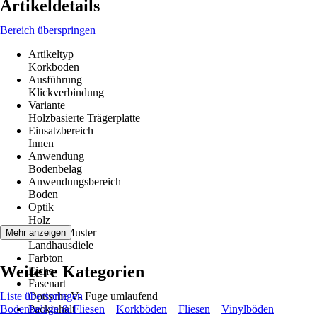
Artikeldetails
Bereich überspringen
Artikeltyp
Korkboden
Ausführung
Klickverbindung
Variante
Holzbasierte Trägerplatte
Einsatzbereich
Innen
Anwendung
Bodenbelag
Anwendungsbereich
Boden
Optik
Holz
Dekor / Muster
Mehr anzeigen
Landhausdiele
Farbton
Weitere Kategorien
Eiche
Fasenart
Liste überspringen
Optische V- Fuge umlaufend
Bodenbeläge & Fliesen
Packinhalt
Korkböden
Fliesen
Vinylböden