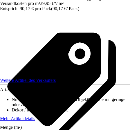
Versandkosten pro m²
39,95 €
*
/
m²
Entspricht 90,17 € pro Pack
(
90,17 €
/
Pack
)
Weitere Artikel des Verkäufers
Art.-Nr.
12477838
Nutzungsklasse
:
31 - Gewerbliche/Objektbereiche mit geringer
oder zeitweiser Nutzung
Dekor / Muster
:
Landhausdiele
Mehr Artikeldetails
Menge (m²)