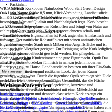
Packinhalt
WICANDERS Korkboden Naturboden Wood Start Green Design
10 Stück
Oak Light Nature Stärke 8,5 mm, Klick-Verbindung, Landhausdiele
Nutzungsklasse
Ein Korkboden ist die perfekte Wahl, wenn du bei deinem Fußboden
31 - Gewerbliche/Objektbereiche mit geringer oder zeitweiser
besonderen Wert auf Qualität und Nachhaltigkeit legst. Kork besteht
Nutzung
zu 100 % aus nachwachsenden Rohstoffen und bringt von Natur aus
Material Trägerplatte
zahlreiche Vorteile mit sich. Neben ausgezeichneten schall- und
HDF mit Clickverbindung, HDF
wärmedämmenden Eigenschaften ist Kork angenehm trittelastisch und
Farbbereich
fußwarm. Der natürliche Rohstoff bietet mit seinen antistatischen
Mittel
Eigenschaften weder Staub noch Milben eine Angriffsfläche und ist
Nutzung
somit auch für Allergiker geeignet. Zur Reinigung sollte Kork lediglich
Privat
abgesaugt oder nebelfeucht gewischt werden. Ein pflegeleichter
Verlegeart
Boden, der auch im Kinderzimmer eine gute Figur macht. Optik Das
Angle-Angle
attraktive Eichenholzdekor fühlt sich in nahezu jedem modernen
Eigenschaft
Einrichtungsstil zu Hause. Landhausdielen besitzen mit ihrer Ein-Stab-
PVC-frei
Optik einen natürlichen und rustikalen Look, der jeden Raum
Mehr anzeigen
Fußbodenheizung
gemütlich wirken lässt. Durch die fugenlose Optik schmiegt sich Diele
Warmwasser
perfekt an Diele – für ein ebenmäßiges Gesamtbild, das die Fläche
Trittschalldämmung
Weitere Kategorien
betont. Technische Details Die pflegeleichte, kratzfeste und
Integriert
unempfindliche Oberfläche kombiniert mit einer Mittelschicht aus
Wärmedurchlasswiderstand
hochdicht gepresstem und dennoch elastischem Kork erzeugt ein
Liste überspringen
0,11 m²K/W
angenehmes Gehgefühl sowie besondere Langlebigkeit. Die unterste
Bodenbeläge & Fliesen
Korkböden
Fliesen
Vinylböden
Gewicht
Schicht besteht aus einer quellreduzierten Holzfaserplatte (HDF), die
Laminat
Parkett
PVC-Boden
Teppichboden
Steinteppich
15,573 kg
für Stabilität und eine einfache Verlegung sorgt. Die Dielen haben eine
Sockelleisten
Übergangsprofile
Fußbodenzubehör
Verlegehinweis
Breite von 18,5 cm, eine Länge von 122 cm und sind 8,5 mm stark.
Fliesenlegerwerkzeug
Fliesenzubehör
Musterböden