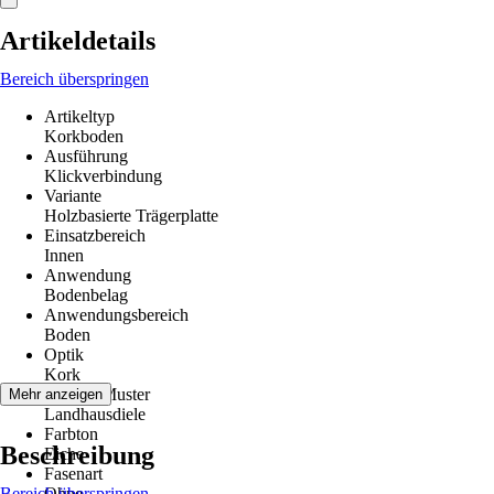
Artikeldetails
Bereich überspringen
Artikeltyp
Korkboden
Ausführung
Klickverbindung
Variante
Holzbasierte Trägerplatte
Einsatzbereich
Innen
Anwendung
Bodenbelag
Anwendungsbereich
Boden
Optik
Kork
Dekor / Muster
Mehr anzeigen
Landhausdiele
Farbton
Beschreibung
Eiche
Fasenart
Bereich überspringen
Ohne