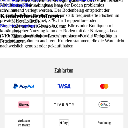
Bitte lesen Sie vor der Verlegung ausführlich die dem Produkt
Mithilfe der Klickverbindung kann der Boden problemlos
Abschlussprofile
beiliegende Verlegeanleitung
schwimmend verlegt werden. Der Bodenbelag entspricht der
Serie
Kundenbewertungen
Nutzungsklasse 23 und ist damit für stark frequentierte Flächen im
Wood Start Green Design
privaten Bereich geeignet, z. B. für Treppenflure oder
Maße (LxBxS)
Eingangsbereiche. In Wartezimmern, Büros oder Boutiquen mit
Bereich überspringen
1220 mm x 185 mm x 8.0 mm
kontinuierlicher Nutzung kann der Boden mit der Nutzungsklasse
EAN
Die Echtheit der Bewertungen wurde von uns nicht überprüft.
(NK) 32 im gewerblichen Bereich punkten. Für die Verlegung in
5602190077494
Bewertungen können auch von Kunden stammen, die die Ware nicht
Feuchträumen w
nachweislich genutzt oder gekauft haben.
Zahlarten