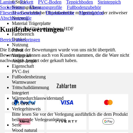
Laminat
6 Stück
Parkett
PVC-Boden
Teppichboden
Steinteppich
Sockelleisten
Nutzungsklasse
Übergangsprofile
Fußbodenzubehör
Fliesenlegerwerkzeug
31 - Gewerbliche/Objektbereiche mit geringer oder zeitweiser
Fliesenzubehör
Musterböden
Abschlussprofile
Nutzung
Material Trägerplatte
Kundenbewertungen
HDF mit Clickverbindung, HDF
Farbbereich
Dunkel
Bereich überspringen
Nutzung
Die Echtheit der Bewertungen wurde von uns nicht überprüft.
Privat
Bewertungen können auch von Kunden stammen, die die Ware nicht
Verlegeart
nachweislich genutzt oder gekauft haben.
Angle-Angle
Eigenschaft
PVC-frei
Fußbodenheizung
Warmwasser
Zahlarten
Trittschalldämmung
Integriert
Wärmedurchlasswiderstand
0,11 m²K/W
Verlegehinweis
Bitte lesen Sie vor der Verlegung ausführlich die dem Produkt
beiliegende Verlegeanleitung
Serie
Wood natural