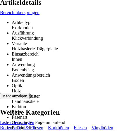
Artikeldetails
Bereich überspringen
Artikeltyp
Korkboden
Ausführung
Klickverbindung
Variante
Holzbasierte Trägerplatte
Einsatzbereich
Innen
Anwendung
Bodenbelag
Anwendungsbereich
Boden
Optik
Holz
Dekor / Muster
Mehr anzeigen
Landhausdiele
Farbton
Weitere Kategorien
Eiche
Fasenart
Liste überspringen
Optische V- Fuge umlaufend
Bodenbeläge & Fliesen
Packinhalt
Korkböden
Fliesen
Vinylböden