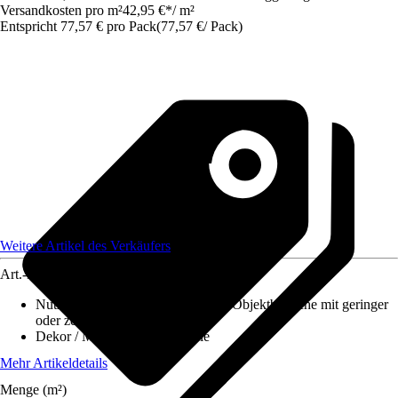
Versandkosten pro m²
42,95 €
*
/
m²
Entspricht 77,57 € pro Pack
(
77,57 €
/
Pack
)
Weitere Artikel des Verkäufers
Art.-Nr.
12498438
Nutzungsklasse
:
31 - Gewerbliche/Objektbereiche mit geringer
oder zeitweiser Nutzung
Dekor / Muster
:
Landhausdiele
Mehr Artikeldetails
Menge (m²)