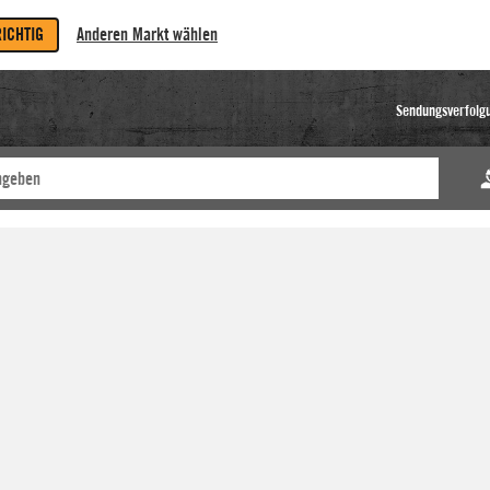
RICHTIG
Anderen Markt wählen
Sendungsverfolg