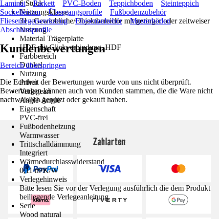
Laminat
6 Stück
Parkett
PVC-Boden
Teppichboden
Steinteppich
Sockelleisten
Nutzungsklasse
Übergangsprofile
Fußbodenzubehör
Fliesenlegerwerkzeug
31 - Gewerbliche/Objektbereiche mit geringer oder zeitweiser
Fliesenzubehör
Musterböden
Abschlussprofile
Nutzung
Material Trägerplatte
Kundenbewertungen
HDF mit Clickverbindung, HDF
Farbbereich
Dunkel
Bereich überspringen
Nutzung
Die Echtheit der Bewertungen wurde von uns nicht überprüft.
Privat
Bewertungen können auch von Kunden stammen, die die Ware nicht
Verlegeart
nachweislich genutzt oder gekauft haben.
Angle-Angle
Eigenschaft
PVC-frei
Fußbodenheizung
Warmwasser
Zahlarten
Trittschalldämmung
Integriert
Wärmedurchlasswiderstand
0,11 m²K/W
Verlegehinweis
Bitte lesen Sie vor der Verlegung ausführlich die dem Produkt
beiliegende Verlegeanleitung
Serie
Wood natural