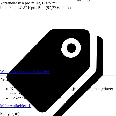
Versandkosten pro m²
42,95 €
*
/
m²
Entspricht 87,27 € pro Pack
(
87,27 €
/
Pack
)
Weitere Artikel des Verkäufers
Art.-Nr.
12498441
Nutzungsklasse
:
31 - Gewerbliche/Objektbereiche mit geringer
oder zeitweiser Nutzung
Dekor / Muster
:
Landhausdiele
Mehr Artikeldetails
Menge (m²)