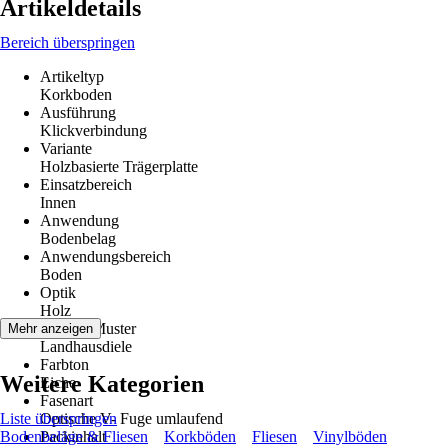
Artikeldetails
Bereich überspringen
Artikeltyp
Korkboden
Ausführung
Klickverbindung
Variante
Holzbasierte Trägerplatte
Einsatzbereich
Innen
Anwendung
Bodenbelag
Anwendungsbereich
Boden
Optik
Holz
Dekor / Muster
Mehr anzeigen
Landhausdiele
Farbton
Weitere Kategorien
Eiche
Fasenart
Liste überspringen
Optische V- Fuge umlaufend
Bodenbeläge & Fliesen
Packinhalt
Korkböden
Fliesen
Vinylböden