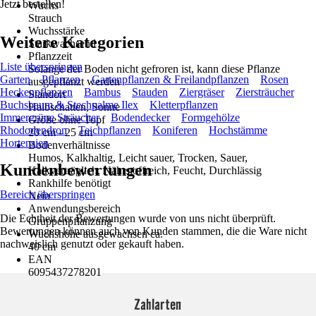
Jetzt bestellen!
Wuchs
Strauch
Wuchsstärke
Weitere Kategorien
Starkwachsend
Pflanzzeit
Liste überspringen
Solange der Boden nicht gefroren ist, kann diese Pflanze
Garten
Pflanzen
Gartenpflanzen & Freilandpflanzen
Rosen
ausgepflanzt werden
Heckenpflanzen
Bambus
Stauden
Ziergräser
Ziersträucher
Standort
Buchsbaum & Stechpalme Ilex
Kletterpflanzen
Halbschatten, Sonne
Immergrüne Sträucher
Bodendecker
Formgehölze
Größe ohne Topf
Rhododendron
Teichpflanzen
Koniferen
Hochstämme
20 cm - 25 cm
Hortensien
Bodenverhältnisse
Humos, Kalkhaltig, Leicht sauer, Trocken, Sauer,
Kundenbewertungen
Kalkverträglich, Nährstoffreich, Feucht, Durchlässig
Rankhilfe benötigt
Bereich überspringen
Nein
Anwendungsbereich
Die Echtheit der Bewertungen wurde von uns nicht überprüft.
Gruppenpflanzung
Bewertungen können auch von Kunden stammen, die die Ware nicht
Wuchshöhe ausgewachsen ca.
nachweislich genutzt oder gekauft haben.
40 cm
EAN
6095437278201
Zahlarten