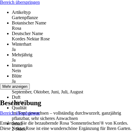
Bereich überspringen
Artikeltyp
Gartenpflanze
Botanischer Name
Rosa
Deutscher Name
Kordes Nektar Rose
Winterhart
Ja
Mehrjährig
Ja
Immergrün
Nein
Blüte
Ja
Blütezeit
Mehr anzeigen
September, Oktober, Juni, Juli, August
Duft
Beschreibung
Leicht
Qualität
Bereich überspringen
Im Topf gewachsen – vollständig durchwurzelt, ganzjährig
pflanzbar, sehr sicheres Anwachsen
Entdecken Sie die bezaubernde Rosa 'Sonnenröschen'® von Kordes.
Inhalt
Diese Nektar Rose ist eine wunderschöne Ergänzung für Ihren Garten.
2 Stück