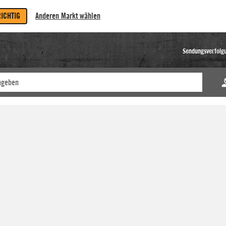
RICHTIG
Anderen Markt wählen
Sendungsverfolg