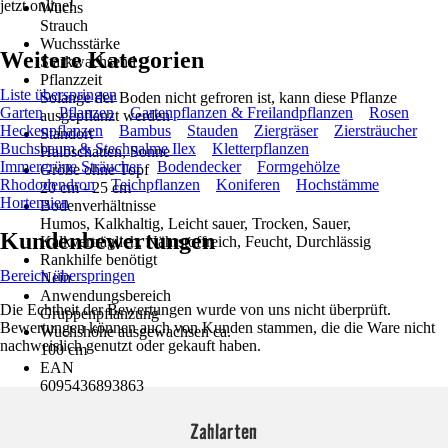
jetzt online!
Wuchs
Strauch
Wuchsstärke
Weitere Kategorien
Starkwachsend
Pflanzzeit
Liste überspringen
Solange der Boden nicht gefroren ist, kann diese Pflanze
Garten
Pflanzen
Gartenpflanzen & Freilandpflanzen
Rosen
ausgepflanzt werden
Heckenpflanzen
Bambus
Stauden
Ziergräser
Ziersträucher
Standort
Buchsbaum & Stechpalme Ilex
Kletterpflanzen
Halbschatten, Sonne
Immergrüne Sträucher
Bodendecker
Formgehölze
Größe ohne Topf
Rhododendron
Teichpflanzen
Koniferen
Hochstämme
20 cm - 25 cm
Hortensien
Bodenverhältnisse
Humos, Kalkhaltig, Leicht sauer, Trocken, Sauer,
Kundenbewertungen
Kalkverträglich, Nährstoffreich, Feucht, Durchlässig
Rankhilfe benötigt
Bereich überspringen
Nein
Anwendungsbereich
Die Echtheit der Bewertungen wurde von uns nicht überprüft.
Gruppenpflanzung
Bewertungen können auch von Kunden stammen, die die Ware nicht
Wuchshöhe ausgewachsen ca.
nachweislich genutzt oder gekauft haben.
100 cm
EAN
6095436893863
Zahlarten