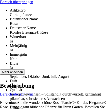
Bereich überspringen
Artikeltyp
Gartenpflanze
Botanischer Name
Rosa
Deutscher Name
Kordes Eleganza® Rose
Winterhart
Ja
Mehrjährig
Ja
Immergrün
Nein
Blüte
Ja
Blütezeit
Mehr anzeigen
September, Oktober, Juni, Juli, August
Duft
Beschreibung
Leicht
Qualität
Bereich überspringen
Im Topf gewachsen – vollständig durchwurzelt, ganzjährig
pflanzbar, sehr sicheres Anwachsen
Entdecken Sie die wunderschöne Rosa 'Parole'® Kordes Eleganza®
Inhalt
Rose. Eine elegant blühende Pflanze für Ihren Garten. Bestellen Sie
1 Stück