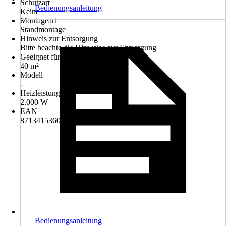
Schutzart
Bedienungsanleitung
Keine
Montageart
Standmontage
Hinweis zur Entsorgung
Bitte beachte die Hinweise zur Entsorgung
Geeignet für Räume bis zu
40 m²
Modell
-
Heizleistung
2.000 W
EAN
8713415360271
Bedienungsanleitung