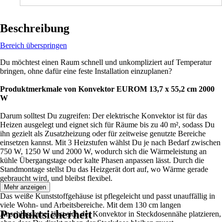
Beschreibung
Bereich überspringen
Du möchtest einen Raum schnell und unkompliziert auf Temperatur
bringen, ohne dafür eine feste Installation einzuplanen?
Produktmerkmale von Konvektor EUROM 13,7 x 55,2 cm 2000
W
Darum solltest Du zugreifen: Der elektrische Konvektor ist für das
Heizen ausgelegt und eignet sich für Räume bis zu 40 m², sodass Du
ihn gezielt als Zusatzheizung oder für zeitweise genutzte Bereiche
einsetzen kannst. Mit 3 Heizstufen wählst Du je nach Bedarf zwischen
750 W, 1250 W und 2000 W, wodurch sich die Wärmeleistung an
kühle Übergangstage oder kalte Phasen anpassen lässt. Durch die
Standmontage stellst Du das Heizgerät dort auf, wo Wärme gerade
gebraucht wird, und bleibst flexibel.
Mehr anzeigen
Das weiße Kunststoffgehäuse ist pflegeleicht und passt unauffällig in
viele Wohn- und Arbeitsbereiche. Mit dem 130 cm langen
Produktsicherheit
Anschlusskabel lässt sich der Konvektor in Steckdosennähe platzieren,