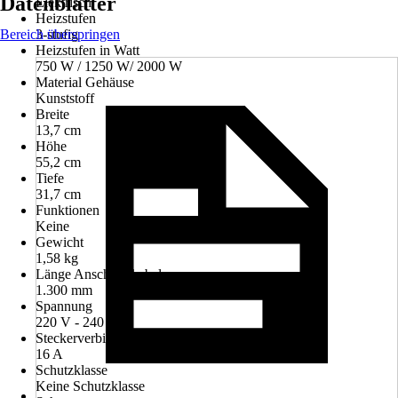
Datenblätter
Elektrisch
Heizstufen
Bereich überspringen
3-stufig
Heizstufen in Watt
750 W / 1250 W/ 2000 W
Material Gehäuse
Kunststoff
Breite
13,7 cm
Höhe
55,2 cm
Tiefe
31,7 cm
Funktionen
Keine
Gewicht
1,58 kg
Länge Anschlusskabel
1.300 mm
Spannung
220 V - 240 V
Steckerverbindung für
16 A
Schutzklasse
Keine Schutzklasse