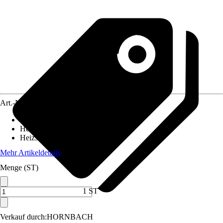
Art.-Nr.
12194723
Funktionen
:
Keine
Heizleistung
:
2.000 W
Heizstufen
:
3-stufig
Mehr Artikeldetails
Menge (ST)
1 ST
Verkauf durch:
HORNBACH