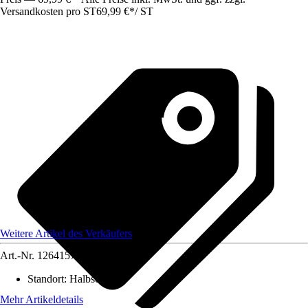
Versandkosten pro ST
69,99 €
*
/
ST
Weitere Artikel des Verkäufers
Art.-Nr.
12641571
Standort
:
Halbschatten
Mehr Artikeldetails