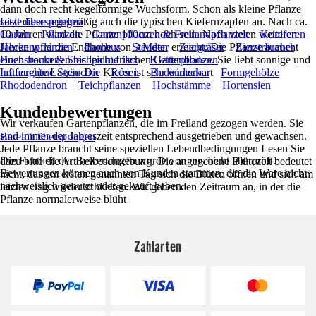
dann doch recht kegelförmige Wuchsform. Schon als kleine Pflanze
setzt diese regelmäßig auch die typischen Kiefernzapfen an. Nach ca.
Liste überspringen
10 Jahren wird die Pflanze 100cm hoch sein. Nach vielen weiteren
Garten
Pflanzen
Gartenpflanzen & Freilandpflanzen
Koniferen
Jahren wird die Endhöhe von 3 Meter erreicht. Die Pflanze braucht
Heckenpflanzen
Bambus
Stauden
Ziergräser
Ziersträucher
einen trockenen bis leicht frischen Gartenboden. Sie liebt sonnige und
Buchsbaum & Stechpalme Ilex
Kletterpflanzen
luftfeuchte Lagen. Die Kiefer ist sehr winterhart
Immergrüne Sträucher
Rosen
Bodendecker
Formgehölze
Rhododendron
Teichpflanzen
Hochstämme
Hortensien
Kundenbewertungen
Wir verkaufen Gartenpflanzen, die im Freiland gezogen werden. Sie
sind immer der Jahreszeit entsprechend ausgetrieben und gewachsen.
Bereich überspringen
Jede Pflanze braucht seine speziellen Lebendbedingungen Lesen Sie
Die Echtheit der Bewertungen wurde von uns nicht überprüft.
dazu bitte die Artikelbeschreibung. Die angegebene Blütezeit bedeutet
Bewertungen können auch von Kunden stammen, die die Ware nicht
nicht, das am ersten genannten Tag sich die Blüten öffnen und sich am
nachweislich genutzt oder gekauft haben.
letzten Tag wieder schließen. Wir geben den Zeitraum an, in der die
Pflanze normalerweise blüht
Zahlarten