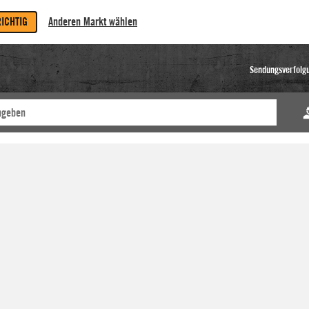
RICHTIG
Anderen Markt wählen
Sendungsverfolg