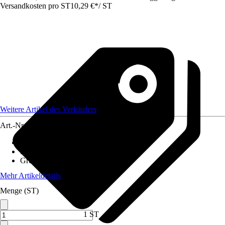
Versandkosten pro ST
10,29 €
*
/
ST
Weitere Artikel des Verkäufers
Art.-Nr.
12578651
Artikeltyp
:
Winterschutzmatte
Material
:
Kokosfaser
Grundfarbe
:
Braun
Mehr Artikeldetails
Menge (ST)
1 ST