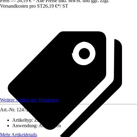
Preis — 26,19 € * Alle Preise inkl. MwSt. und ggf. zzgl.
Versandkosten pro ST
26,19 €
*
/
ST
Weitere Artikel des Verkäufers
Art.-Nr.
12472999
Artikeltyp
:
Zange
Anwendung
:
Abzwicken
Mehr Artikeldetails