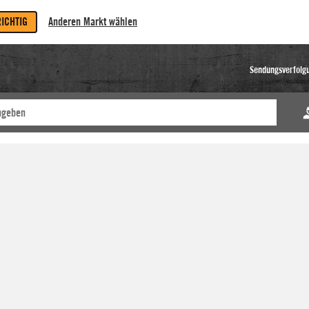
RICHTIG
Anderen Markt wählen
Sendungsverfolg