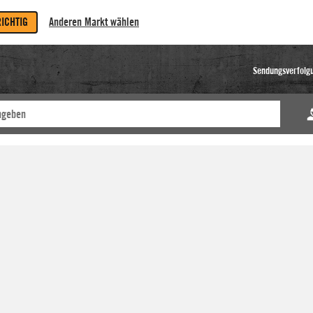
RICHTIG
Anderen Markt wählen
Sendungsverfolg