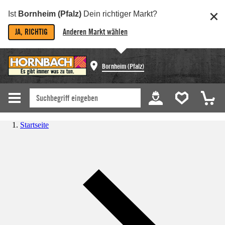
Ist
Bornheim (Pfalz)
Dein richtiger Markt?
JA, RICHTIG
Anderen Markt wählen
Bornheim (Pfalz)
Startseite