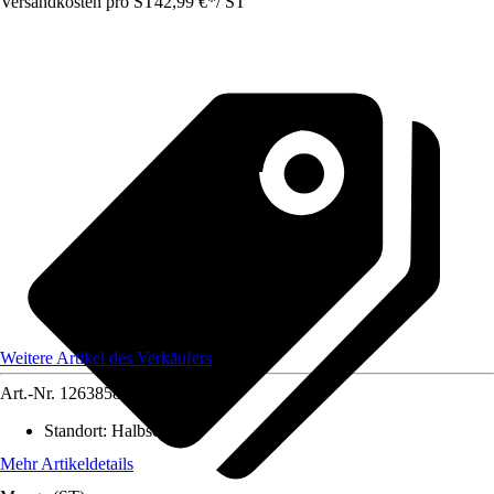
Versandkosten pro ST
42,99 €
*
/
ST
Weitere Artikel des Verkäufers
Art.-Nr.
12638580
Standort
:
Halbschatten
Mehr Artikeldetails