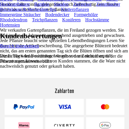
Standort sollte sonnig, gelegentlich auch halbschattig sein. Rosen
Heckenpflanzen
Bambus
Stauden
Ziergräser
Ziersträucher
gelten als winterharte Gartenpflanzen.
Buchsbaum & Stechpalme Ilex
Kletterpflanzen
Immergrüne Sträucher
Bodendecker
Formgehölze
Rhododendron
Teichpflanzen
Koniferen
Hochstämme
Hortensien
Wir verkaufen Gartenpflanzen, die im Freiland gezogen werden. Sie
Kundenbewertungen
sind immer der Jahreszeit entsprechend ausgetrieben und gewachsen.
Jede Pflanze braucht seine speziellen Lebendbedingungen Lesen Sie
dazu bitte die Artikelbeschreibung. Die angegebene Blütezeit bedeutet
Bereich überspringen
nicht, das am ersten genannten Tag sich die Blüten öffnen und sich am
Die Echtheit der Bewertungen wurde von uns nicht überprüft.
letzten Tag wieder schließen. Wir geben den Zeitraum an, in der die
Bewertungen können auch von Kunden stammen, die die Ware nicht
Pflanze normalerweise blüht
nachweislich genutzt oder gekauft haben.
Zahlarten