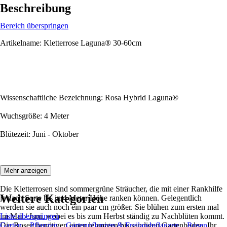
Beschreibung
Bereich überspringen
Artikelname: Kletterrose Laguna® 30-60cm
Wissenschaftliche Bezeichnung: Rosa Hybrid Laguna®
Wuchsgröße: 4 Meter
Blütezeit: Juni - Oktober
Beschreibung:
Mehr anzeigen
Die Kletterrosen sind sommergrüne Sträucher, die mit einer Rankhilfe
Weitere Kategorien
je nach Sorte bis in 4 Meter Höhe ranken können. Gelegentlich
werden sie auch noch ein paar cm größer. Sie blühen zum ersten mal
im Mai / Juni, wobei es bis zum Herbst ständig zu Nachblüten kommt.
Liste überspringen
Die Rosen benötigen einen lehmigen bis sandigen Gartenboden. Ihr
Garten
Pflanzen
Gartenpflanzen & Freilandpflanzen
Rosen