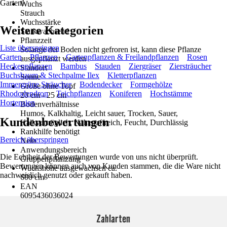
Garten!
Wuchs
Strauch
Wuchsstärke
Weitere Kategorien
Starkwachsend
Pflanzzeit
Liste überspringen
Solange der Boden nicht gefroren ist, kann diese Pflanze
Garten
Pflanzen
Gartenpflanzen & Freilandpflanzen
Rosen
ausgepflanzt werden
Heckenpflanzen
Bambus
Stauden
Ziergräser
Ziersträucher
Standort
Buchsbaum & Stechpalme Ilex
Kletterpflanzen
Sonne
Immergrüne Sträucher
Bodendecker
Formgehölze
Größe ohne Topf
Rhododendron
Teichpflanzen
Koniferen
Hochstämme
20 cm - 25 cm
Hortensien
Bodenverhältnisse
Humos, Kalkhaltig, Leicht sauer, Trocken, Sauer,
Kundenbewertungen
Kalkverträglich, Nährstoffreich, Feucht, Durchlässig
Rankhilfe benötigt
Bereich überspringen
Nein
Anwendungsbereich
Die Echtheit der Bewertungen wurde von uns nicht überprüft.
Gruppenpflanzung
Bewertungen können auch von Kunden stammen, die die Ware nicht
Wuchshöhe ausgewachsen ca.
nachweislich genutzt oder gekauft haben.
600 cm
EAN
6095436036024
Zahlarten