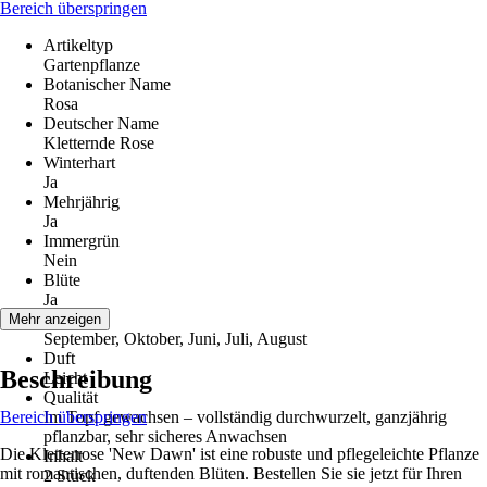
Bereich überspringen
Artikeltyp
Gartenpflanze
Botanischer Name
Rosa
Deutscher Name
Kletternde Rose
Winterhart
Ja
Mehrjährig
Ja
Immergrün
Nein
Blüte
Ja
Blütezeit
Mehr anzeigen
September, Oktober, Juni, Juli, August
Duft
Beschreibung
Leicht
Qualität
Bereich überspringen
Im Topf gewachsen – vollständig durchwurzelt, ganzjährig
pflanzbar, sehr sicheres Anwachsen
Die Kletterrose 'New Dawn' ist eine robuste und pflegeleichte Pflanze
Inhalt
mit romantischen, duftenden Blüten. Bestellen Sie sie jetzt für Ihren
2 Stück