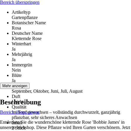
Bereich überspringen
Artikeltyp
Gartenpflanze
Botanischer Name
Rosa
Deutscher Name
Kletternde Rose
Winterhart
Ja
Mehrjährig
Ja
Immergrün
Nein
Blüte
Ja
Blütezeit
Mehr anzeigen
September, Oktober, Juni, Juli, August
Duft
Beschreibung
Leicht
Qualität
Bereich überspringen
Im Topf gewachsen – vollständig durchwurzelt, ganzjährig
pflanzbar, sehr sicheres Anwachsen
Entdecken Sie die wunderschöne kletternde Rose 'Bobbie James' in
Inhalt
unserem Webshop. Diese Pflanze wird Ihren Garten verschönern. Jetzt
2 Stück