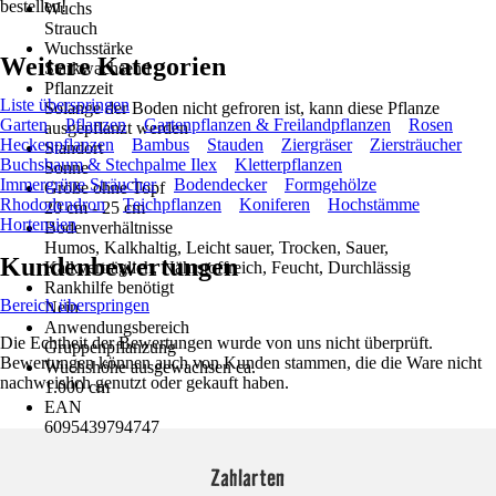
bestellen!
Wuchs
Strauch
Wuchsstärke
Weitere Kategorien
Starkwachsend
Pflanzzeit
Liste überspringen
Solange der Boden nicht gefroren ist, kann diese Pflanze
Garten
Pflanzen
Gartenpflanzen & Freilandpflanzen
Rosen
ausgepflanzt werden
Heckenpflanzen
Bambus
Stauden
Ziergräser
Ziersträucher
Standort
Buchsbaum & Stechpalme Ilex
Kletterpflanzen
Sonne
Immergrüne Sträucher
Bodendecker
Formgehölze
Größe ohne Topf
Rhododendron
Teichpflanzen
Koniferen
Hochstämme
20 cm - 25 cm
Hortensien
Bodenverhältnisse
Humos, Kalkhaltig, Leicht sauer, Trocken, Sauer,
Kundenbewertungen
Kalkverträglich, Nährstoffreich, Feucht, Durchlässig
Rankhilfe benötigt
Bereich überspringen
Nein
Anwendungsbereich
Die Echtheit der Bewertungen wurde von uns nicht überprüft.
Gruppenpflanzung
Bewertungen können auch von Kunden stammen, die die Ware nicht
Wuchshöhe ausgewachsen ca.
nachweislich genutzt oder gekauft haben.
1.000 cm
EAN
6095439794747
Zahlarten