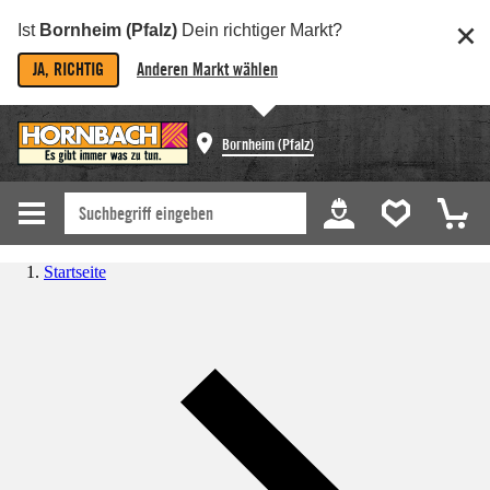
Ist
Bornheim (Pfalz)
Dein richtiger Markt?
JA, RICHTIG
Anderen Markt wählen
Bornheim (Pfalz)
Startseite