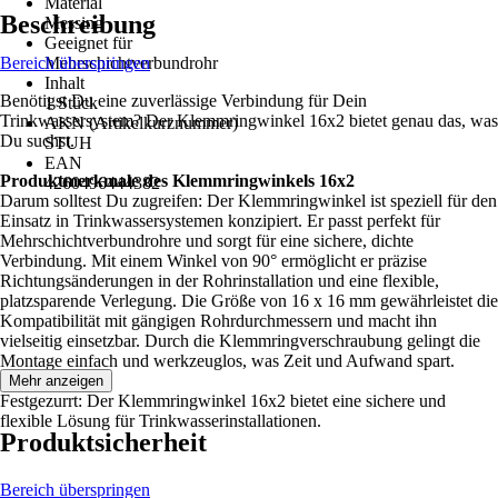
Material
Beschreibung
Messing
Geeignet für
Bereich überspringen
Mehrschichtverbundrohr
Inhalt
Benötigst Du eine zuverlässige Verbindung für Dein
1 Stück
Trinkwassersystem? Der Klemmringwinkel 16x2 bietet genau das, was
AKN (Artikelkurznummer)
Du suchst.
STUH
EAN
Produktmerkmale des Klemmringwinkels 16x2
4260496444382
Darum solltest Du zugreifen: Der Klemmringwinkel ist speziell für den
Einsatz in Trinkwassersystemen konzipiert. Er passt perfekt für
Mehrschichtverbundrohre und sorgt für eine sichere, dichte
Verbindung. Mit einem Winkel von 90° ermöglicht er präzise
Richtungsänderungen in der Rohrinstallation und eine flexible,
platzsparende Verlegung. Die Größe von 16 x 16 mm gewährleistet die
Kompatibilität mit gängigen Rohrdurchmessern und macht ihn
vielseitig einsetzbar. Durch die Klemmringverschraubung gelingt die
Montage einfach und werkzeuglos, was Zeit und Aufwand spart.
Mehr anzeigen
Festgezurrt: Der Klemmringwinkel 16x2 bietet eine sichere und
flexible Lösung für Trinkwasserinstallationen.
Produktsicherheit
Bereich überspringen