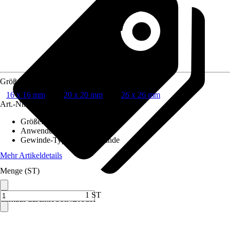
Größe
16 x 16 mm
20 x 20 mm
26 x 26 mm
Art.-Nr.
10353531
Größe
:
16 x 16 mm
Anwendung
:
Verbinden
Gewinde-Typ
:
Ohne Gewinde
Mehr Artikeldetails
Menge (ST)
1 ST
Verkauf durch:
HORNBACH