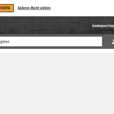
RICHTIG
Anderen Markt wählen
Sendungsverfolg