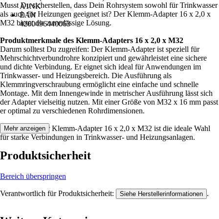
Musst Du sicherstellen, dass Dein Rohrsystem sowohl für Trinkwasser
A1NK
als auch für Heizungen geeignet ist? Der Klemm-Adapter 16 x 2,0 x
EAN
M32 bietet die zuverlässige Lösung.
4260496440063
Produktmerkmale des Klemm-Adapters 16 x 2,0 x M32
Darum solltest Du zugreifen: Der Klemm-Adapter ist speziell für
Mehrschichtverbundrohre konzipiert und gewährleistet eine sichere
und dichte Verbindung. Er eignet sich ideal für Anwendungen im
Trinkwasser- und Heizungsbereich. Die Ausführung als
Klemmringverschraubung ermöglicht eine einfache und schnelle
Montage. Mit dem Innengewinde in metrischer Ausführung lässt sich
der Adapter vielseitig nutzen. Mit einer Größe von M32 x 16 mm passt
er optimal zu verschiedenen Rohrdimensionen.
Festgezurrt: Der Klemm-Adapter 16 x 2,0 x M32 ist die ideale Wahl
Mehr anzeigen
für starke Verbindungen in Trinkwasser- und Heizungsanlagen.
Produktsicherheit
Bereich überspringen
Verantwortlich für Produktsicherheit:
.
Siehe Herstellerinformationen