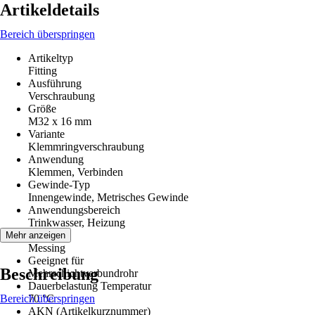
Artikeldetails
Bereich überspringen
Artikeltyp
Fitting
Ausführung
Verschraubung
Größe
M32 x 16 mm
Variante
Klemmringverschraubung
Anwendung
Klemmen, Verbinden
Gewinde-Typ
Innengewinde, Metrisches Gewinde
Anwendungsbereich
Trinkwasser, Heizung
Material
Mehr anzeigen
Messing
Geeignet für
Beschreibung
Mehrschichtverbundrohr
Dauerbelastung Temperatur
Bereich überspringen
70 °C
AKN (Artikelkurznummer)