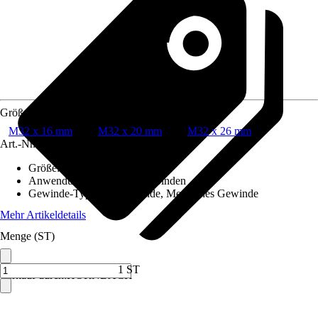
Größe
M32 x 16 mm
M32 x 20 mm
M32 x 26 mm
Art.-Nr.
6243993
Größe
:
M32 x 16 mm
Anwendung
:
Klemmen, Verbinden
Gewinde-Typ
:
Innengewinde, Metrisches Gewinde
Mehr Artikeldetails
Menge (ST)
1 ST
Verkauf durch:
HORNBACH