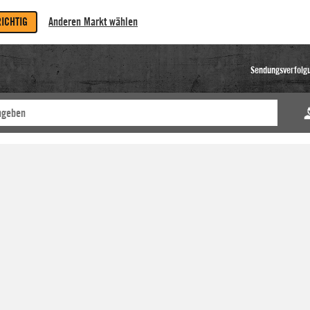
RICHTIG
Anderen Markt wählen
Sendungsverfolg