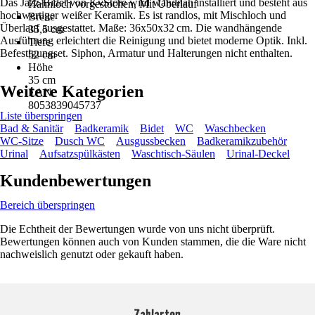
Das Jazz-Bidet von KvStore wird wandnah installiert und besteht aus
Hahnloch vorgestochen, Mit Überlauf
hochwertiger weißer Keramik. Es ist randlos, mit Mischloch und
Breite
Überlauf ausgestattet. Maße: 36x50x32 cm. Die wandhängende
35,5 cm
Ausführung erleichtert die Reinigung und bietet moderne Optik. Inkl.
Tiefe
Befestigungset. Siphon, Armatur und Halterungen nicht enthalten.
52 cm
Höhe
35 cm
Weitere Kategorien
EAN
8053839045737
Liste überspringen
Bad & Sanitär
Badkeramik
Bidet
WC
Waschbecken
WC-Sitze
Dusch WC
Ausgussbecken
Badkeramikzubehör
Urinal
Aufsatzspülkästen
Waschtisch-Säulen
Urinal-Deckel
Kundenbewertungen
Bereich überspringen
Die Echtheit der Bewertungen wurde von uns nicht überprüft.
Bewertungen können auch von Kunden stammen, die die Ware nicht
nachweislich genutzt oder gekauft haben.
Zahlarten