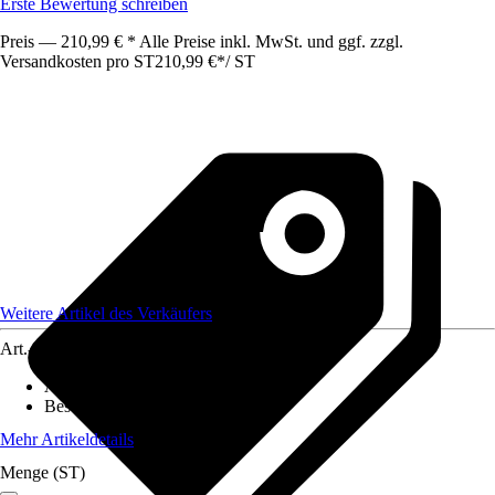
Erste Bewertung schreiben
Preis — 210,99 € * Alle Preise inkl. MwSt. und ggf. zzgl.
Versandkosten pro ST
210,99 €
*
/
ST
Weitere Artikel des Verkäufers
Art.-Nr.
12508691
Anwendungsbereich
:
Wandhängend
Beschichtung
:
Beschichtet
Mehr Artikeldetails
Menge (ST)