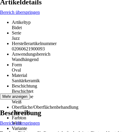
Artikeldetails
Bereich überspringen
Artikeltyp
Bidet
Serie
Jazz
Herstellerartikelnummer
02060621900093
Anwendungsbereich
Wandhängend
Form
Oval
Material
Sanitärkeramik
Beschichtung
Beschichtet
Grundfarbe
Mehr anzeigen
Weiß
Oberfläche/Oberflächenbehandlung
Beschreibung
Glänzend
Farbton
Bereich überspringen
Weiß
Variante