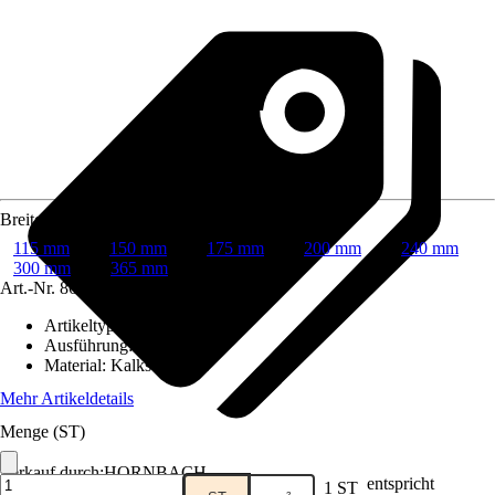
Breite
115 mm
150 mm
175 mm
200 mm
240 mm
300 mm
365 mm
Art.-Nr.
8601890
Artikeltyp
:
U-Stein
Ausführung
:
Schalstein
Material
:
Kalksandstein
Mehr Artikeldetails
Menge (ST)
Verkauf durch:
HORNBACH
entspricht
1 ST