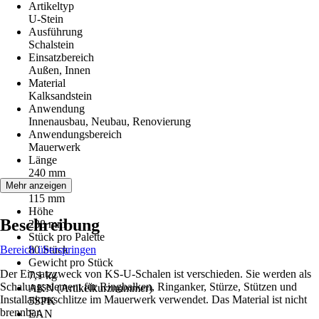
Artikeltyp
U-Stein
Ausführung
Schalstein
Einsatzbereich
Außen, Innen
Material
Kalksandstein
Anwendung
Innenausbau, Neubau, Renovierung
Anwendungsbereich
Mauerwerk
Länge
240 mm
Breite
Mehr anzeigen
115 mm
Höhe
Beschreibung
238 mm
Stück pro Palette
Bereich überspringen
80 Stück
Gewicht pro Stück
Der Einsatzzweck von KS-U-Schalen ist verschieden. Sie werden als
7,1 kg
Schalungselement für Ringbalken, Ringanker, Stürze, Stützen und
AKN (Artikelkurznummer)
Installationsschlitze im Mauerwerk verwendet. Das Material ist nicht
5SPK
brennbar.
EAN