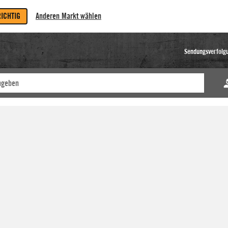
RICHTIG
Anderen Markt wählen
Sendungsverfolg