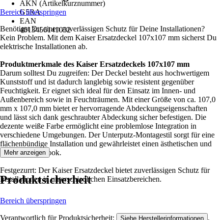
AKN (Artikelkurznummer)
Bereich überspringen
G5RA
EAN
Benötigst Du einen zuverlässigen Schutz für Deine Installationen?
4013456141032
Kein Problem. Mit dem Kaiser Ersatzdeckel 107x107 mm sicherst Du
elektrische Installationen ab.
Produktmerkmale des Kaiser Ersatzdeckels 107x107 mm
Darum solltest Du zugreifen: Der Deckel besteht aus hochwertigem
Kunststoff und ist dadurch langlebig sowie resistent gegenüber
Feuchtigkeit. Er eignet sich ideal für den Einsatz im Innen- und
Außenbereich sowie in Feuchträumen. Mit einer Größe von ca. 107,0
mm x 107,0 mm bietet er hervorragende Abdeckungseigenschaften
und lässt sich dank geschraubter Abdeckung sicher befestigen. Die
dezente weiße Farbe ermöglicht eine problemlose Integration in
verschiedene Umgebungen. Der Unterputz-Montagestil sorgt für eine
flächenbündige Installation und gewährleistet einen ästhetischen und
unauffälligen Look.
Mehr anzeigen
Festgezurrt: Der Kaiser Ersatzdeckel bietet zuverlässigen Schutz für
Produktsicherheit
Installationen in unterschiedlichen Einsatzbereichen.
Bereich überspringen
Verantwortlich für Produktsicherheit:
.
Siehe Herstellerinformationen