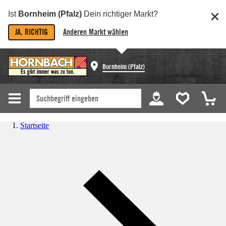
Ist
Bornheim (Pfalz)
Dein richtiger Markt?
JA, RICHTIG
Anderen Markt wählen
Bornheim (Pfalz)
Startseite