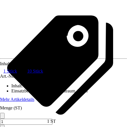
Inhalt
1 Stück
10 Stück
Art.-Nr.
6060652
Inhalt
:
1 Stück
Einsatzbereich
:
Außen, Feuchtraum, Innen
Mehr Artikeldetails
Menge (ST)
1 ST