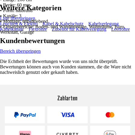
• Breite: 60 mm
Weitere Kategorien
• Form: halbrund
• Kanäle: 3
Liste überspringen
• Montage: selbstklebend
Leuchten & Elektro
Kabel & Kabelschutz
Kabelverlegung
• Einsatzbereiche: Boden- und Wandmontage, Wohnräume, Büro,
Kabelkanäle
Flexrohre
Zubehör für Kabelverlegung
Leerrohre
Werkstatt, Garage
Kundenbewertungen
Bereich überspringen
Die Echtheit der Bewertungen wurde von uns nicht überprüft.
Bewertungen können auch von Kunden stammen, die die Ware nicht
nachweislich genutzt oder gekauft haben.
Zahlarten