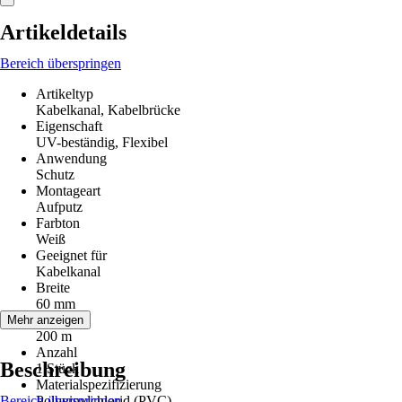
Artikeldetails
Bereich überspringen
Artikeltyp
Kabelkanal, Kabelbrücke
Eigenschaft
UV-beständig, Flexibel
Anwendung
Schutz
Montageart
Aufputz
Farbton
Weiß
Geeignet für
Kabelkanal
Breite
60 mm
Länge
Mehr anzeigen
200 m
Anzahl
Beschreibung
1 Stück
Materialspezifizierung
Bereich überspringen
Polyvinylchlorid (PVC)