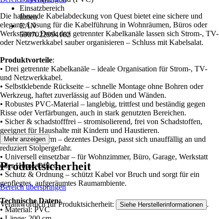
Einsatzbereich
Die halbrunde Kabelabdeckung von Quest bietet eine sichere und
Innen
elegante Lösung für die Kabelführung in Wohnräumen, Büros oder
EAN
Werkstätten. Dank drei getrennter Kabelkanäle lassen sich Strom-, TV-
5907022994162
oder Netzwerkkabel sauber organisieren – Schluss mit Kabelsalat.
Produktvorteile
:
• Drei getrennte Kabelkanäle – ideale Organisation für Strom-, TV-
und Netzwerkkabel.
• Selbstklebende Rückseite – schnelle Montage ohne Bohren oder
Werkzeug, haftet zuverlässig auf Böden und Wänden.
• Robustes PVC-Material – langlebig, trittfest und beständig gegen
Risse oder Verfärbungen, auch in stark genutzten Bereichen.
• Sicher & schadstofffrei – stromisolierend, frei von Schadstoffen,
geeignet für Haushalte mit Kindern und Haustieren.
• Halbrunde Form – dezentes Design, passt sich unauffällig an und
Mehr anzeigen
reduziert Stolpergefahr.
• Universell einsetzbar – für Wohnzimmer, Büro, Garage, Werkstatt
Produktsicherheit
oder Home-Office.
• Schutz & Ordnung – schützt Kabel vor Bruch und sorgt für ein
gepflegtes, aufgeräumtes Raumambiente.
Bereich überspringen
Technische Daten:
Verantwortlich für Produktsicherheit:
.
Siehe Herstellerinformationen
• Material: PVC
• Länge: 200 cm