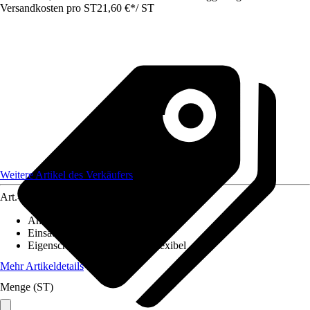
Versandkosten pro ST
21,60 €
*
/
ST
Weitere Artikel des Verkäufers
Art.-Nr.
12577973
Anzahl
:
1 Stück
Einsatzbereich
:
Innen
Eigenschaft
:
UV-beständig, Flexibel
Mehr Artikeldetails
Menge (ST)