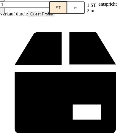
entspricht
1 ST
ST
m
2 m
Verkauf durch:
Quest Profile