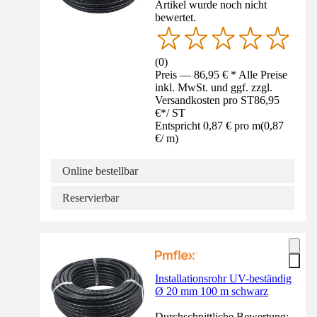
Artikel wurde noch nicht
bewertet.
(
0
)
Preis — 86,95 € * Alle Preise
inkl. MwSt. und ggf. zzgl.
Versandkosten pro ST
86,95
€
*
/
ST
Entspricht 0,87 € pro m
(
0,87
€
/
m
)
Online bestellbar
Reservierbar
Installationsrohr UV-beständig
Ø 20 mm 100 m schwarz
Durchschnittliche Bewertung: