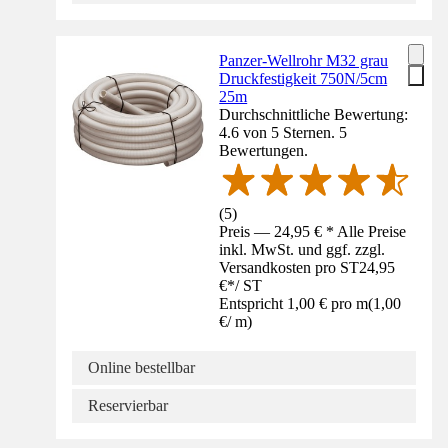
Panzer-Wellrohr M32 grau
Druckfestigkeit 750N/5cm
25m
Durchschnittliche Bewertung:
4.6 von 5 Sternen. 5
Bewertungen.
(
5
)
Preis — 24,95 € * Alle Preise
inkl. MwSt. und ggf. zzgl.
Versandkosten pro ST
24,95
€
*
/
ST
Entspricht 1,00 € pro m
(
1,00
€
/
m
)
Online bestellbar
Reservierbar