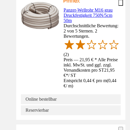
Panzer-Wellrohr M16 grau
Druckfestigkeit 750N/5cm
50m
Durchschnittliche Bewertung:
2 von 5 Sternen. 2
Bewertungen.
(
2
)
Preis — 21,95 € * Alle Preise
inkl. MwSt. und ggf. zzgl.
Versandkosten pro ST
21,95
€
*
/
ST
Entspricht 0,44 € pro m
(
0,44
€
/
m
)
Online bestellbar
Reservierbar