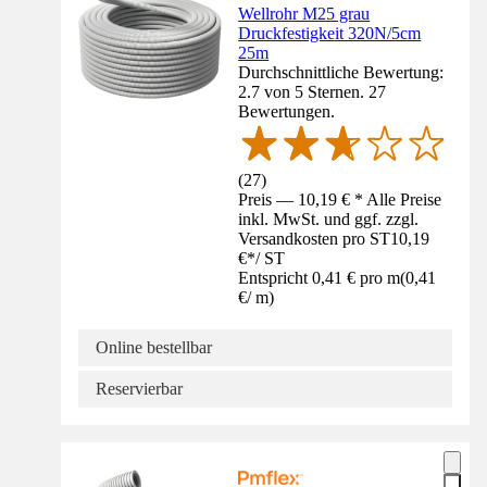
Wellrohr M25 grau
Druckfestigkeit 320N/5cm
25m
Durchschnittliche Bewertung:
2.7 von 5 Sternen. 27
Bewertungen.
(
27
)
Preis — 10,19 € * Alle Preise
inkl. MwSt. und ggf. zzgl.
Versandkosten pro ST
10,19
€
*
/
ST
Entspricht 0,41 € pro m
(
0,41
€
/
m
)
Online bestellbar
Reservierbar