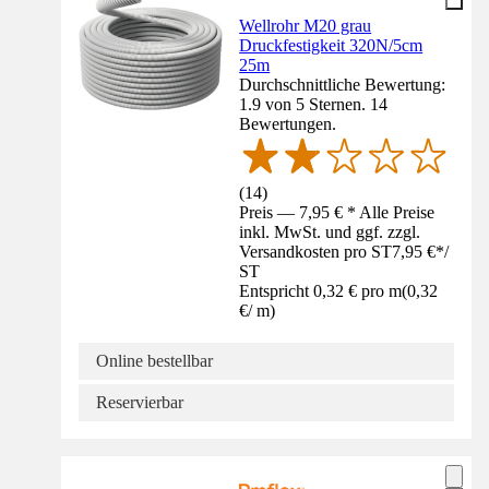
Wellrohr M20 grau
Druckfestigkeit 320N/5cm
25m
Durchschnittliche Bewertung:
1.9 von 5 Sternen. 14
Bewertungen.
(
14
)
Preis — 7,95 € * Alle Preise
inkl. MwSt. und ggf. zzgl.
Versandkosten pro ST
7,95 €
*
/
ST
Entspricht 0,32 € pro m
(
0,32
€
/
m
)
Online bestellbar
Reservierbar