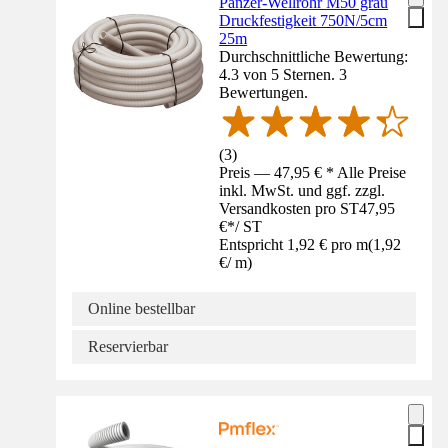
Panzer-Wellrohr M50 grau
Druckfestigkeit 750N/5cm
25m
Durchschnittliche Bewertung:
4.3 von 5 Sternen. 3
Bewertungen.
(
3
)
Preis — 47,95 € * Alle Preise
inkl. MwSt. und ggf. zzgl.
Versandkosten pro ST
47,95
€
*
/
ST
Entspricht 1,92 € pro m
(
1,92
€
/
m
)
Online bestellbar
Reservierbar