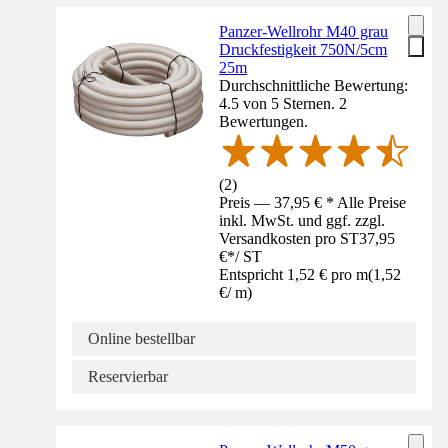
Panzer-Wellrohr M40 grau
Druckfestigkeit 750N/5cm
25m
Durchschnittliche Bewertung:
4.5 von 5 Sternen. 2
Bewertungen.
(
2
)
Preis — 37,95 € * Alle Preise
inkl. MwSt. und ggf. zzgl.
Versandkosten pro ST
37,95
€
*
/
ST
Entspricht 1,52 € pro m
(
1,52
€
/
m
)
Online bestellbar
Reservierbar