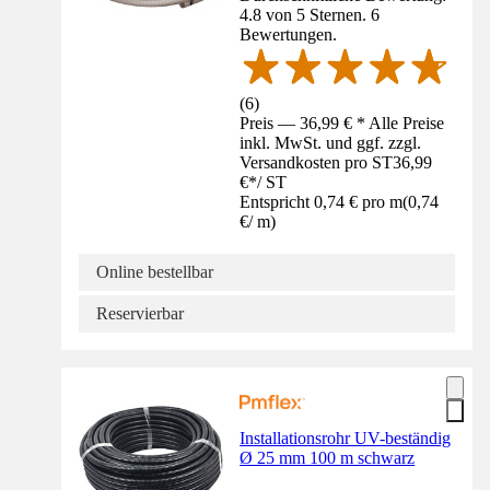
4.8 von 5 Sternen. 6
Bewertungen.
(
6
)
Preis — 36,99 € * Alle Preise
inkl. MwSt. und ggf. zzgl.
Versandkosten pro ST
36,99
€
*
/
ST
Entspricht 0,74 € pro m
(
0,74
€
/
m
)
Online bestellbar
Reservierbar
Installationsrohr UV-beständig
Ø 25 mm 100 m schwarz