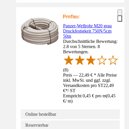
Panzer-Wellrohr M20 grau
Druckfestigkeit 750N/5cm
50m
Durchschnittliche Bewertung:
2.8 von 5 Sternen. 8
Bewertungen.
(
8
)
Preis — 22,49 € * Alle Preise
inkl. MwSt. und ggf. zzgl.
Versandkosten pro ST
22,49
€
*
/
ST
Entspricht 0,45 € pro m
(
0,45
€
/
m
)
Online bestellbar
Reservierbar