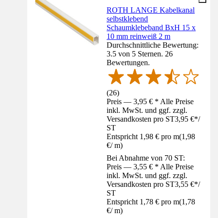
ROTH LANGE Kabelkanal
selbstklebend
Schaumklebeband BxH 15 x
10 mm reinweiß 2 m
Durchschnittliche Bewertung:
3.5 von 5 Sternen. 26
Bewertungen.
(
26
)
Preis — 3,95 € * Alle Preise
inkl. MwSt. und ggf. zzgl.
Versandkosten pro ST
3,95 €
*
/
ST
Entspricht 1,98 € pro m
(
1,98
€
/
m
)
Bei Abnahme von 70 ST:
Preis — 3,55 € * Alle Preise
inkl. MwSt. und ggf. zzgl.
Versandkosten pro ST
3,55 €
*
/
ST
Entspricht 1,78 € pro m
(
1,78
€
/
m
)