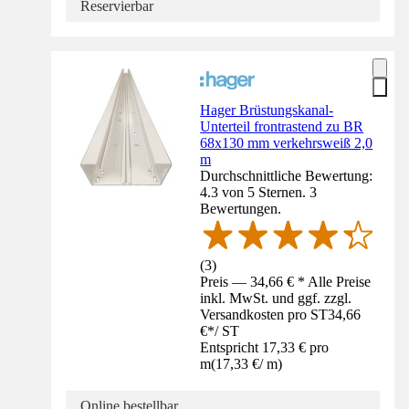
Reservierbar
Hager Brüstungskanal-
Unterteil frontrastend zu BR
68x130 mm verkehrsweiß 2,0
m
Durchschnittliche Bewertung:
4.3 von 5 Sternen. 3
Bewertungen.
(
3
)
Preis — 34,66 € * Alle Preise
inkl. MwSt. und ggf. zzgl.
Versandkosten pro ST
34,66
€
*
/
ST
Entspricht 17,33 € pro
m
(
17,33 €
/
m
)
Online bestellbar