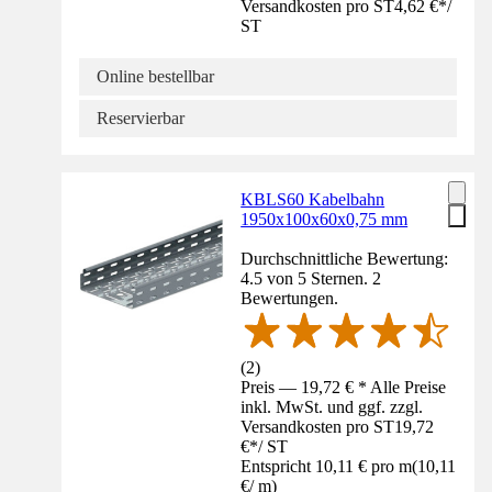
Versandkosten pro ST
4,62 €
*
/
ST
Online bestellbar
Reservierbar
KBLS60 Kabelbahn
1950x100x60x0,75 mm
Durchschnittliche Bewertung:
4.5 von 5 Sternen. 2
Bewertungen.
(
2
)
Preis — 19,72 € * Alle Preise
inkl. MwSt. und ggf. zzgl.
Versandkosten pro ST
19,72
€
*
/
ST
Entspricht 10,11 € pro m
(
10,11
€
/
m
)