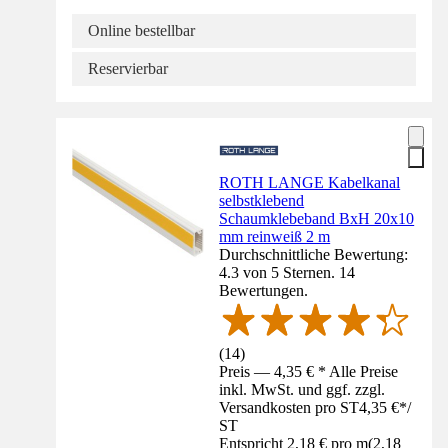
Online bestellbar
Reservierbar
ROTH LANGE Kabelkanal
selbstklebend
Schaumklebeband BxH 20x10
mm reinweiß 2 m
Durchschnittliche Bewertung:
4.3 von 5 Sternen. 14
Bewertungen.
(
14
)
Preis — 4,35 € * Alle Preise
inkl. MwSt. und ggf. zzgl.
Versandkosten pro ST
4,35 €
*
/
ST
Entspricht 2,18 € pro m
(
2,18