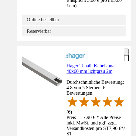
Entspricht 5,60 € pro m
(
5,60
€
/
m
)
Online bestellbar
Reservierbar
Hager Tehalit Kabelkanal
40x60 mm lichtgrau 2m
Durchschnittliche Bewertung:
4.8 von 5 Sternen. 6
Bewertungen.
(
6
)
Preis — 7,90 € * Alle Preise
inkl. MwSt. und ggf. zzgl.
Versandkosten pro ST
7,90 €
*
/
ST