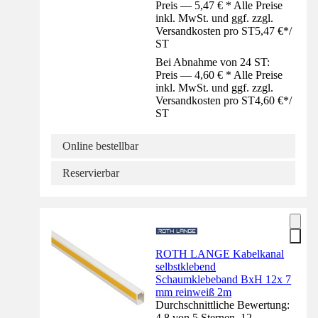
Preis — 5,47 € * Alle Preise
inkl. MwSt. und ggf. zzgl.
Versandkosten pro ST
5,47 €
*
/
ST
Bei Abnahme von 24 ST:
Preis — 4,60 € * Alle Preise
inkl. MwSt. und ggf. zzgl.
Versandkosten pro ST
4,60 €
*
/
ST
Online bestellbar
Reservierbar
ROTH LANGE Kabelkanal
selbstklebend
Schaumklebeband BxH 12x 7
mm reinweiß 2m
Durchschnittliche Bewertung:
4.8 von 5 Sternen. 12