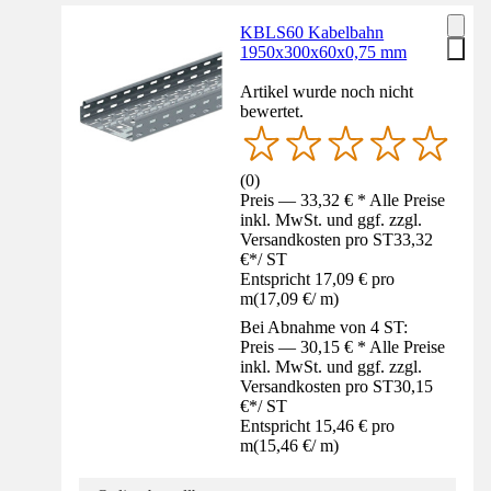
KBLS60 Kabelbahn
1950x300x60x0,75 mm
Artikel wurde noch nicht
bewertet.
(
0
)
Preis — 33,32 € * Alle Preise
inkl. MwSt. und ggf. zzgl.
Versandkosten pro ST
33,32
€
*
/
ST
Entspricht 17,09 € pro
m
(
17,09 €
/
m
)
Bei Abnahme von 4 ST:
Preis — 30,15 € * Alle Preise
inkl. MwSt. und ggf. zzgl.
Versandkosten pro ST
30,15
€
*
/
ST
Entspricht 15,46 € pro
m
(
15,46 €
/
m
)