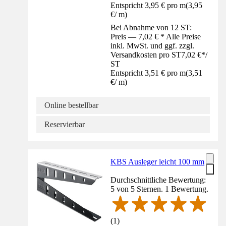
Entspricht 3,95 € pro m
(
3,95
€
/
m
)
Bei Abnahme von 12 ST:
Preis — 7,02 € * Alle Preise
inkl. MwSt. und ggf. zzgl.
Versandkosten pro ST
7,02 €
*
/
ST
Entspricht 3,51 € pro m
(
3,51
€
/
m
)
Online bestellbar
Reservierbar
KBS Ausleger leicht 100 mm
Durchschnittliche Bewertung:
5 von 5 Sternen. 1 Bewertung.
(
1
)