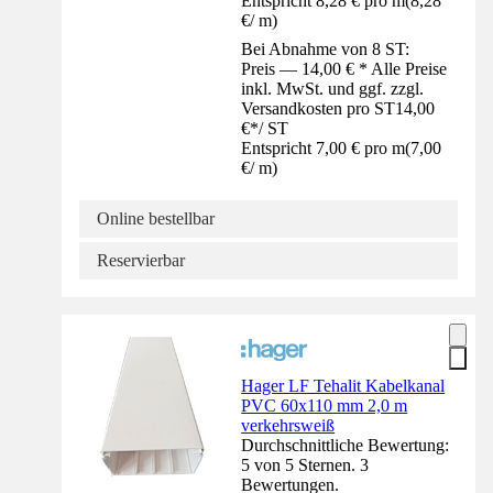
Entspricht 8,28 € pro m
(
8,28
€
/
m
)
Bei Abnahme von 8 ST:
Preis — 14,00 € * Alle Preise
inkl. MwSt. und ggf. zzgl.
Versandkosten pro ST
14,00
€
*
/
ST
Entspricht 7,00 € pro m
(
7,00
€
/
m
)
Online bestellbar
Reservierbar
Hager LF Tehalit Kabelkanal
PVC 60x110 mm 2,0 m
verkehrsweiß
Durchschnittliche Bewertung:
5 von 5 Sternen. 3
Bewertungen.