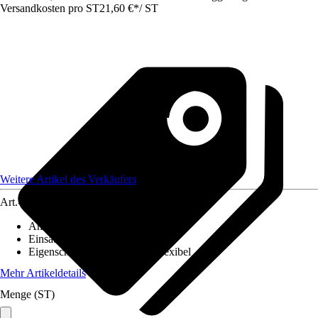
Versandkosten pro ST
21,60 €
*
/
ST
Weitere Artikel des Verkäufers
Art.-Nr.
12578007
Anzahl
:
1 Stück
Einsatzbereich
:
Innen
Eigenschaft
:
UV-beständig, Flexibel
Mehr Artikeldetails
Menge (ST)