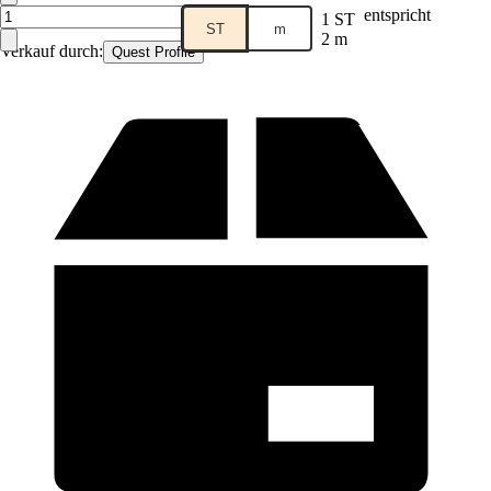
entspricht
1 ST
ST
m
2 m
Verkauf durch:
Quest Profile