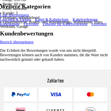
• Breite: 60 mm
Weitere Kategorien
• Form: halbrund
• Kanäle: 3
Liste überspringen
• Montage: selbstklebend
Leuchten & Elektro
Kabel & Kabelschutz
Kabelverlegung
• Einsatzbereiche: Boden- und Wandmontage, Wohnräume, Büro,
Kabelkanäle
Flexrohre
Zubehör für Kabelverlegung
Leerrohre
Werkstatt, Garage
Kundenbewertungen
Bereich überspringen
Die Echtheit der Bewertungen wurde von uns nicht überprüft.
Bewertungen können auch von Kunden stammen, die die Ware nicht
nachweislich genutzt oder gekauft haben.
Zahlarten