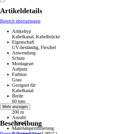
Artikeldetails
Bereich überspringen
Artikeltyp
Kabelkanal, Kabelbrücke
Eigenschaft
UV-beständig, Flexibel
Anwendung
Schutz
Montageart
Aufputz
Farbton
Grau
Geeignet für
Kabelkanal
Breite
60 mm
Länge
Mehr anzeigen
200 m
Anzahl
Beschreibung
1 Stück
Materialspezifizierung
Bereich überspringen
Polyvinylchlorid (PVC)