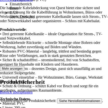
Einsatzbereich
Die halbrunde Kabelabdeckung von Quest bietet eine sichere und
Innen
elegante Lösung für die Kabelführung in Wohnräumen, Büros oder
EAN
Werkstätten. Dank drei getrennter Kabelkanäle lassen sich Strom-, TV-
5907022994261
oder Netzwerkkabel sauber organisieren – Schluss mit Kabelsalat.
Produktvorteile
:
• Drei getrennte Kabelkanäle – ideale Organisation für Strom-, TV-
und Netzwerkkabel.
• Selbstklebende Rückseite – schnelle Montage ohne Bohren oder
Werkzeug, haftet zuverlässig auf Böden und Wänden.
• Robustes PVC-Material – langlebig, trittfest und beständig gegen
Risse oder Verfärbungen, auch in stark genutzten Bereichen.
• Sicher & schadstofffrei – stromisolierend, frei von Schadstoffen,
geeignet für Haushalte mit Kindern und Haustieren.
• Halbrunde Form – dezentes Design, passt sich unauffällig an und
Mehr anzeigen
reduziert Stolpergefahr.
• Universell einsetzbar – für Wohnzimmer, Büro, Garage, Werkstatt
Produktsicherheit
oder Home-Office.
• Schutz & Ordnung – schützt Kabel vor Bruch und sorgt für ein
gepflegtes, aufgeräumtes Raumambiente.
Bereich überspringen
Technische Daten:
Verantwortlich für Produktsicherheit:
.
Siehe Herstellerinformationen
• Material: PVC
• Länge: 200 cm