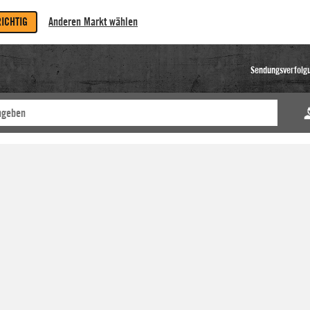
RICHTIG
Anderen Markt wählen
Sendungsverfolg