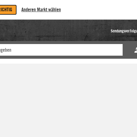
RICHTIG
Anderen Markt wählen
Sendungsverfolg