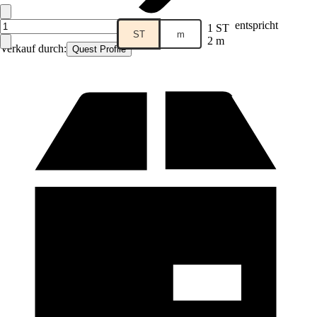
entspricht
1 ST
ST
m
2 m
Verkauf durch:
Quest Profile