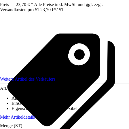
Preis — 23,70 € * Alle Preise inkl. MwSt. und ggf. zzgl.
Versandkosten pro ST
23,70 €
*
/
ST
Weitere Artikel des Verkäufers
Art.-Nr.
12578553
Anzahl
:
1 Stück
Einsatzbereich
:
Innen
Eigenschaft
:
UV-beständig, Flexibel
Mehr Artikeldetails
Menge (ST)