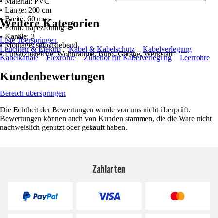
• Material: PVC
• Länge: 200 cm
• Breite: 60 mm
Weitere Kategorien
• Form: trapezförmig
• Kanäle: 3
Liste überspringen
• Montage: selbstklebend
Leuchten & Elektro
Kabel & Kabelschutz
Kabelverlegung
• Einsatzbereiche: Wohnräume, Büro, Garage, Werkstatt
Kabelkanäle
Flexrohre
Zubehör für Kabelverlegung
Leerrohre
Kundenbewertungen
Bereich überspringen
Die Echtheit der Bewertungen wurde von uns nicht überprüft.
Bewertungen können auch von Kunden stammen, die die Ware nicht
nachweislich genutzt oder gekauft haben.
Zahlarten