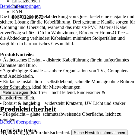
Einsatzbereich
Bereich überspringen
Innen
EAN
Die trapezförmige Kabelabdeckung von Quest bietet eine elegante und
5907022994872
sichere Lösung für die Kabelführung. Drei getrennte Kanäle sorgen für
Ordnung und Übersicht, während das robuste PVC-Material Kabel
zuverlässig schützt. Ob im Wohnzimmer, Büro oder Home-Office –
die Abdeckung verhindert Kabelsalat, minimiert Stolperfallen und
sorgt für ein harmonisches Gesamtbild.
Produktvorteile:
• Ästhetisches Design – diskrete Kabelführung für ein aufgeräumtes
Zuhause und Büro.
• 3 großzügige Kanäle – saubere Organisation von TV-, Computer-
und Audiokabeln.
• Einfache Installation – selbstklebend, schnelle Montage ohne Bohren
oder Schrauben, ideal für Mietwohnungen.
• Sicher & schadstofffrei – nicht leitend, kindersicher &
Mehr anzeigen
haustierfreundlich.
• Robust & langlebig – widersteht Kratzern, UV-Licht und starker
Produktsicherheit
Beanspruchung.
• Pflegeleicht – glatte, schmutzabweisende Oberfläche, leicht zu
reinigen.
Bereich überspringen
Technische Daten:
Verantwortlich für Produktsicherheit:
.
Siehe Herstellerinformationen