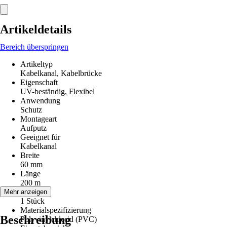
Artikeldetails
Bereich überspringen
Artikeltyp
Kabelkanal, Kabelbrücke
Eigenschaft
UV-beständig, Flexibel
Anwendung
Schutz
Montageart
Aufputz
Geeignet für
Kabelkanal
Breite
60 mm
Länge
200 m
Anzahl
Mehr anzeigen
1 Stück
Materialspezifizierung
Beschreibung
Polyvinylchlorid (PVC)