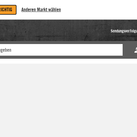
RICHTIG
Anderen Markt wählen
Sendungsverfolg