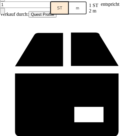
entspricht
1 ST
ST
m
2 m
Verkauf durch:
Quest Profile