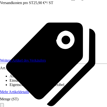
Versandkosten pro ST
25,90 €
*
/
ST
Weitere Artikel des Verkäufers
Art.-Nr.
12578554
Anzahl
:
1 Stück
Einsatzbereich
:
Innen
Eigenschaft
:
UV-beständig, Flexibel
Mehr Artikeldetails
Menge (ST)