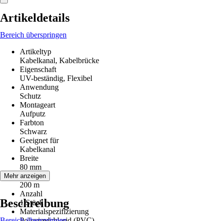
Artikeldetails
Bereich überspringen
Artikeltyp
Kabelkanal, Kabelbrücke
Eigenschaft
UV-beständig, Flexibel
Anwendung
Schutz
Montageart
Aufputz
Farbton
Schwarz
Geeignet für
Kabelkanal
Breite
80 mm
Länge
Mehr anzeigen
200 m
Anzahl
Beschreibung
1 Stück
Materialspezifizierung
Bereich überspringen
Polyvinylchlorid (PVC)