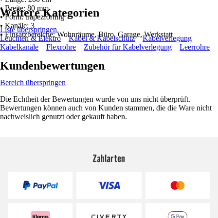
• Breite: 80 mm
Weitere Kategorien
• Form: trapezförmig
• Kanäle: 3
Liste überspringen
• Einsatzbereiche: Wohnräume, Büro, Garage, Werkstatt
Leuchten & Elektro
Kabel & Kabelschutz
Kabelverlegung
Kabelkanäle
Flexrohre
Zubehör für Kabelverlegung
Leerrohre
Kundenbewertungen
Bereich überspringen
Die Echtheit der Bewertungen wurde von uns nicht überprüft.
Bewertungen können auch von Kunden stammen, die die Ware nicht
nachweislich genutzt oder gekauft haben.
Zahlarten