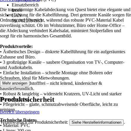
Einsatzbereich
Die trapezförmige Kabelabdeckung von Quest bietet eine elegante und
Innen
sichere Lösung für die Kabelführung. Drei getrennte Kanäle sorgen für
EAN
Ordnung und Übersicht, während das robuste PVC-Material Kabel
5907022994933
zuverlässig schützt. Ob im Wohnzimmer, Büro oder Home-Office –
die Abdeckung verhindert Kabelsalat, minimiert Stolperfallen und
sorgt für ein harmonisches Gesamtbild.
Produktvorteile:
• Ästhetisches Design – diskrete Kabelführung für ein aufgeräumtes
Zuhause und Büro.
• 3 großzügige Kanäle – saubere Organisation von TV-, Computer-
und Audiokabeln.
• Einfache Installation – schnelle Montage ohne Bohren oder
Schrauben, ideal für Mietwohnungen.
• Sicher & schadstofffrei – nicht leitend, kindersicher &
Mehr anzeigen
haustierfreundlich.
• Robust & langlebig – widersteht Kratzern, UV-Licht und starker
Produktsicherheit
Beanspruchung.
• Pflegeleicht – glatte, schmutzabweisende Oberfläche, leicht zu
reinigen.
Bereich überspringen
Technische Daten:
Verantwortlich für Produktsicherheit:
.
Siehe Herstellerinformationen
• Material: PVC
• Länge: 200 cm